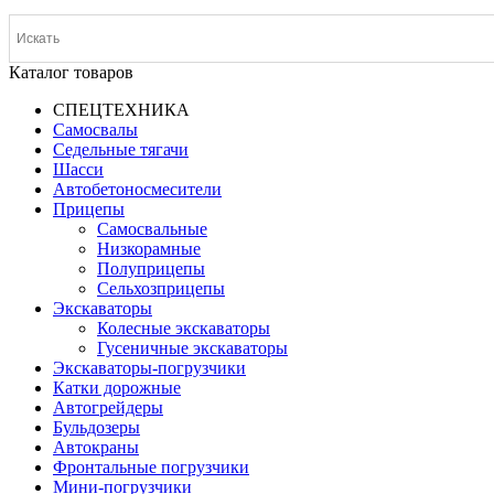
Каталог товаров
СПЕЦТЕХНИКА
Самосвалы
Седельные тягачи
Шасси
Автобетоно­смесители
Прицепы
Самосвальные
Низкорамные
Полуприцепы
Сельхозприцепы
Экскаваторы
Колесные экскаваторы
Гусеничные экскаваторы
Экскаваторы-погрузчики
Катки дорожные
Автогрейдеры
Бульдозеры
Автокраны
Фронтальные погрузчики
Мини-погрузчики