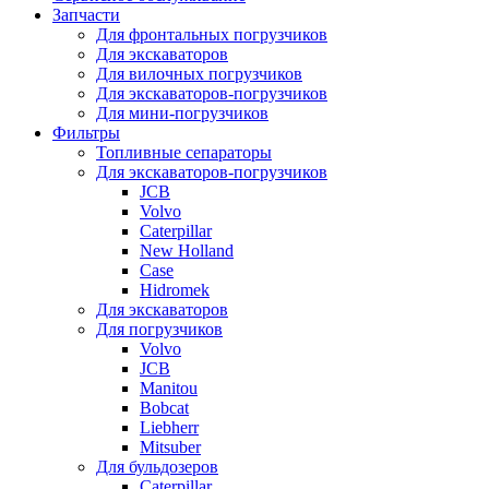
Запчасти
Для фронтальных погрузчиков
Для экскаваторов
Для вилочных погрузчиков
Для экскаваторов-погрузчиков
Для мини-погрузчиков
Фильтры
Топливные сепараторы
Для экскаваторов-погрузчиков
JCB
Volvo
Caterpillar
New Holland
Case
Hidromek
Для экскаваторов
Для погрузчиков
Volvo
JCB
Manitou
Bobcat
Liebherr
Mitsuber
Для бульдозеров
Caterpillar