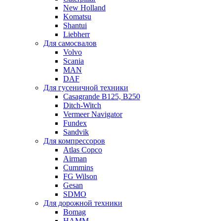
New Holland
Komatsu
Shantui
Liebherr
Для самосвалов
Volvo
Scania
MAN
DAF
Для гусеничной техники
Casagrande B125, B250
Ditch-Witch
Vermeer Navigator
Fundex
Sandvik
Для компрессоров
Atlas Copco
Airman
Cummins
FG Wilson
Gesan
SDMO
Для дорожной техники
Bomag
HAMM