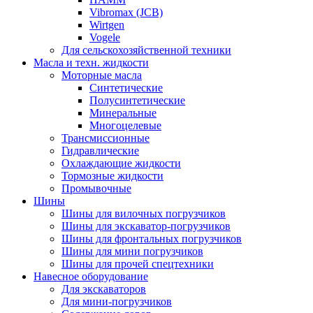
Vibromax (JCB)
Wirtgen
Vogele
Для сельскохозяйственной техники
Масла и техн. жидкости
Моторные масла
Синтетические
Полусинтетические
Минеральные
Многоцелевые
Трансмиссионные
Гидравлические
Охлаждающие жидкости
Тормозные жидкости
Промывочные
Шины
Шины для вилочных погрузчиков
Шины для экскаватор-погрузчиков
Шины для фронтальных погрузчиков
Шины для мини погрузчиков
Шины для прочей спецтехники
Навесное оборудование
Для экскаваторов
Для мини-погрузчиков