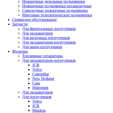
Ножничные дизельные подъемники
Ножничные подъемники несамоходные
Самоходные ножничные подъемники
Мачтовые телескопические подъемники
Сервисное обслуживание
Запчасти
Для фронтальных погрузчиков
Для экскаваторов
Для вилочных погрузчиков
Для экскаваторов-погрузчиков
Для мини-погрузчиков
Фильтры
Топливные сепараторы
Для экскаваторов-погрузчиков
JCB
Volvo
Caterpillar
New Holland
Case
Hidromek
Для экскаваторов
Для погрузчиков
Volvo
JCB
Manitou