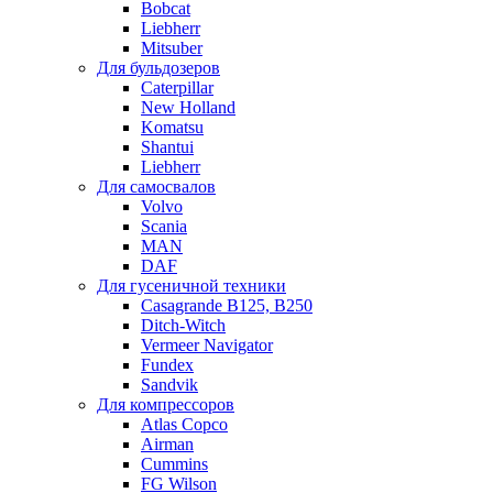
Bobcat
Liebherr
Mitsuber
Для бульдозеров
Caterpillar
New Holland
Komatsu
Shantui
Liebherr
Для самосвалов
Volvo
Scania
MAN
DAF
Для гусеничной техники
Casagrande B125, B250
Ditch-Witch
Vermeer Navigator
Fundex
Sandvik
Для компрессоров
Atlas Copco
Airman
Cummins
FG Wilson