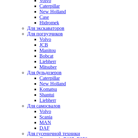
Volvo
Caterpillar
New Holland
Case
Hidromek
Для экскаваторов
Для погрузчиков
Volvo
JCB
Manitou
Bobcat
Liebherr
Mitsuber
Для бульдозеров
Caterpillar
New Holland
Komatsu
Shantui
Liebherr
Для самосвалов
Volvo
Scania
MAN
DAF
Для гусеничной техники