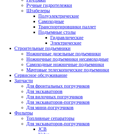
Ручные гидротележки
Штабелеры
Полуэлектрические
Самоходные
Транспортировщики паллет
Подъемные столы
Гидравлические
Электрические
Строительные подъемники
Ножничные дизельные подъемники
Ножничные подъемники несамоходные
Самоходные ножничные подъемники
Мачтовые телескопические подъемники
Сервисное обслуживание
Запчасти
Для фронтальных погрузчиков
Для экскаваторов
Для вилочных погрузчиков
Для экскаваторов-погрузчиков
Для мини-погрузчиков
Фильтры
Топливные сепараторы
Для экскаваторов-погрузчиков
JCB