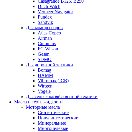
Casagrande B125, B250
Ditch-Witch
Vermeer Navigator
Fundex
Sandvik
Для компрессоров
Atlas Copco
Airman
Cummins
FG Wilson
Gesan
SDMO
Для дорожной техники
Bomag
HAMM
Vibromax (JCB)
Wirtgen
Vogele
Для сельскохозяйственной техники
Масла и техн. жидкости
Моторные масла
Синтетические
Полусинтетические
Минеральные
Многоцелевые