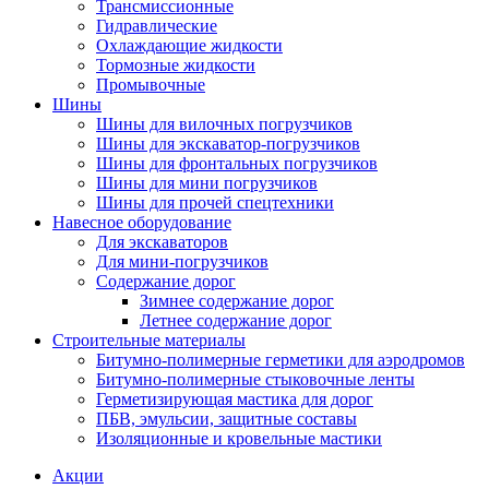
Трансмиссионные
Гидравлические
Охлаждающие жидкости
Тормозные жидкости
Промывочные
Шины
Шины для вилочных погрузчиков
Шины для экскаватор-погрузчиков
Шины для фронтальных погрузчиков
Шины для мини погрузчиков
Шины для прочей спецтехники
Навесное оборудование
Для экскаваторов
Для мини-погрузчиков
Содержание дорог
Зимнее содержание дорог
Летнее содержание дорог
Строительные материалы
Битумно-полимерные герметики для аэродромов
Битумно-полимерные стыковочные ленты
Герметизирующая мастика для дорог
ПБВ, эмульсии, защитные составы
Изоляционные и кровельные мастики
Акции