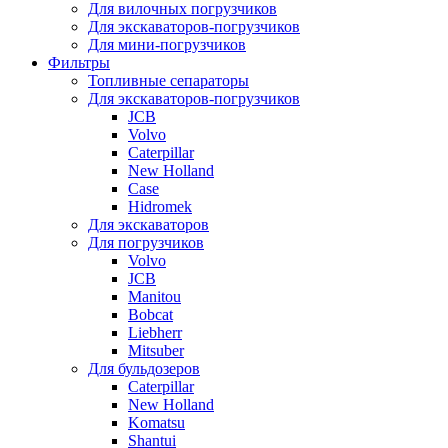
Для вилочных погрузчиков
Для экскаваторов-погрузчиков
Для мини-погрузчиков
Фильтры
Топливные сепараторы
Для экскаваторов-погрузчиков
JCB
Volvo
Caterpillar
New Holland
Case
Hidromek
Для экскаваторов
Для погрузчиков
Volvo
JCB
Manitou
Bobcat
Liebherr
Mitsuber
Для бульдозеров
Caterpillar
New Holland
Komatsu
Shantui