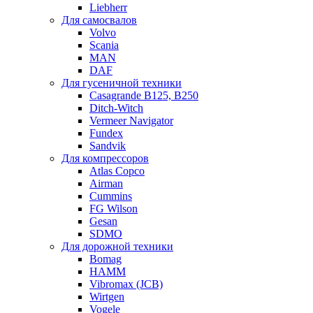
Liebherr
Для самосвалов
Volvo
Scania
MAN
DAF
Для гусеничной техники
Casagrande B125, B250
Ditch-Witch
Vermeer Navigator
Fundex
Sandvik
Для компрессоров
Atlas Copco
Airman
Cummins
FG Wilson
Gesan
SDMO
Для дорожной техники
Bomag
HAMM
Vibromax (JCB)
Wirtgen
Vogele