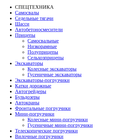
СПЕЦТЕХНИКА
Самосвалы
Седельные тягачи
Шасси
Автобетоно­смесители
Прицепы
Самосвальные
Низкорамные
Полуприцепы
Сельхозприцепы
Экскаваторы
Колесные экскаваторы
Гусеничные экскаваторы
Экскаваторы-погрузчики
Катки дорожные
Автогрейдеры
Бульдозеры
Автокраны
Фронтальные погрузчики
Мини-погрузчики
Колесные мини-погрузчики
Гусеничные мини-погрузчики
Телескопические погрузчики
Вилочные погрузчики