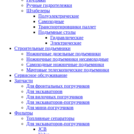
Ручные гидротележки
Штабелеры
Полуэлектрические
Самоходные
Транспортировщики паллет
Подъемные столы
Гидравлические
Электрические
Строительные подъемники
Ножничные дизельные подъемники
Ножничные подъемники несамоходные
Самоходные ножничные подъемники
Мачтовые телескопические подъемники
Сервисное обслуживание
Запчасти
Для фронтальных погрузчиков
Для экскаваторов
Для вилочных погрузчиков
Для экскаваторов-погрузчиков
Для мини-погрузчиков
Фильтры
Топливные сепараторы
Для экскаваторов-погрузчиков
JCB