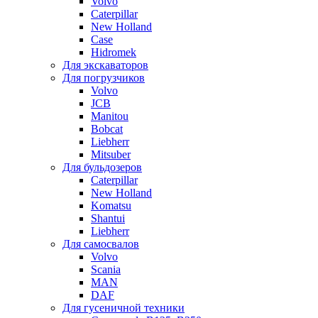
Volvo
Caterpillar
New Holland
Case
Hidromek
Для экскаваторов
Для погрузчиков
Volvo
JCB
Manitou
Bobcat
Liebherr
Mitsuber
Для бульдозеров
Caterpillar
New Holland
Komatsu
Shantui
Liebherr
Для самосвалов
Volvo
Scania
MAN
DAF
Для гусеничной техники