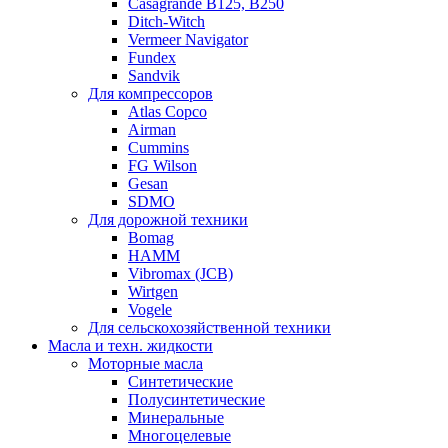
Casagrande B125, B250
Ditch-Witch
Vermeer Navigator
Fundex
Sandvik
Для компрессоров
Atlas Copco
Airman
Cummins
FG Wilson
Gesan
SDMO
Для дорожной техники
Bomag
HAMM
Vibromax (JCB)
Wirtgen
Vogele
Для сельскохозяйственной техники
Масла и техн. жидкости
Моторные масла
Синтетические
Полусинтетические
Минеральные
Многоцелевые