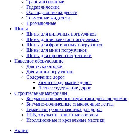
Трансмиссионные
Гидравлические
Охлаждающие жидкости
Тормозные жидкости
Промывочные
Шины
Шины для вилочных погрузчиков
Шины для экскаватор-погрузчиков
Шины для фронтальных погрузчиков
Шины для мини погрузчиков
Шины для прочей спецтехники
Навесное оборудование
Для экскаваторов
Для мини-погрузчиков
Содержание дорог
Зимнее содержание дорог
Летнее содержание дорог
Строительные материалы
Битумно-полимерные герметики для аэродромов
Битумно-полимерные стыковочные ленты
Герметизирующая мастика для дорог
ПБВ, эмульсии, защитные составы
Изоляционные и кровельные мастики
Акции