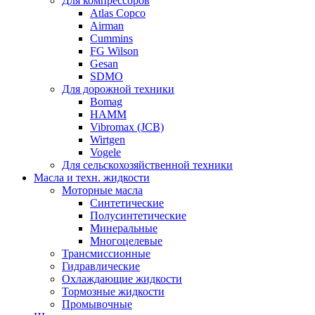
Для компрессоров
Atlas Copco
Airman
Cummins
FG Wilson
Gesan
SDMO
Для дорожной техники
Bomag
HAMM
Vibromax (JCB)
Wirtgen
Vogele
Для сельскохозяйственной техники
Масла и техн. жидкости
Моторные масла
Синтетические
Полусинтетические
Минеральные
Многоцелевые
Трансмиссионные
Гидравлические
Охлаждающие жидкости
Тормозные жидкости
Промывочные