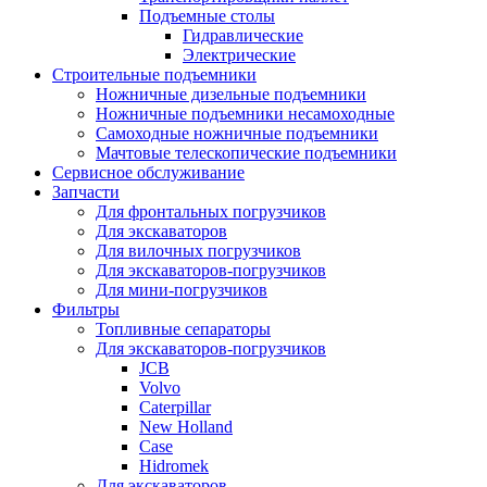
Подъемные столы
Гидравлические
Электрические
Строительные подъемники
Ножничные дизельные подъемники
Ножничные подъемники несамоходные
Самоходные ножничные подъемники
Мачтовые телескопические подъемники
Сервисное обслуживание
Запчасти
Для фронтальных погрузчиков
Для экскаваторов
Для вилочных погрузчиков
Для экскаваторов-погрузчиков
Для мини-погрузчиков
Фильтры
Топливные сепараторы
Для экскаваторов-погрузчиков
JCB
Volvo
Caterpillar
New Holland
Case
Hidromek
Для экскаваторов