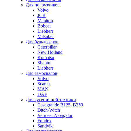
Для погрузчиков
Volvo
JCB
Manitou
Bobcat
Liebherr
Mitsuber
Для бульдозеров
Caterpillar
New Holland
Komatsu
Shantui
Liebherr
Для самосвалов
Volvo
Scania
MAN
DAF
Для гусеничной техники
Casagrande B125, B250
Ditch-Witch
Vermeer Navigator
Fundex
Sandvik