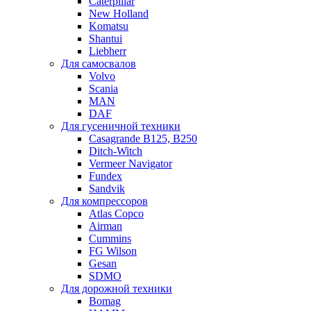
Caterpillar
New Holland
Komatsu
Shantui
Liebherr
Для самосвалов
Volvo
Scania
MAN
DAF
Для гусеничной техники
Casagrande B125, B250
Ditch-Witch
Vermeer Navigator
Fundex
Sandvik
Для компрессоров
Atlas Copco
Airman
Cummins
FG Wilson
Gesan
SDMO
Для дорожной техники
Bomag