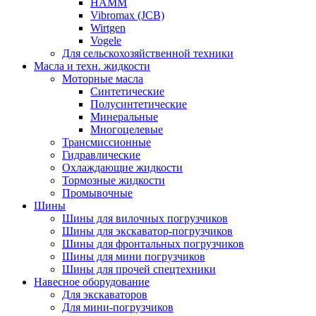
HAMM
Vibromax (JCB)
Wirtgen
Vogele
Для сельскохозяйственной техники
Масла и техн. жидкости
Моторные масла
Синтетические
Полусинтетические
Минеральные
Многоцелевые
Трансмиссионные
Гидравлические
Охлаждающие жидкости
Тормозные жидкости
Промывочные
Шины
Шины для вилочных погрузчиков
Шины для экскаватор-погрузчиков
Шины для фронтальных погрузчиков
Шины для мини погрузчиков
Шины для прочей спецтехники
Навесное оборудование
Для экскаваторов
Для мини-погрузчиков