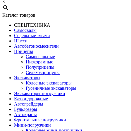
×
Каталог товаров
СПЕЦТЕХНИКА
Самосвалы
Седельные тягачи
Шасси
Автобетоно­смесители
Прицепы
Самосвальные
Низкорамные
Полуприцепы
Сельхозприцепы
Экскаваторы
Колесные экскаваторы
Гусеничные экскаваторы
Экскаваторы-погрузчики
Катки дорожные
Автогрейдеры
Бульдозеры
Автокраны
Фронтальные погрузчики
Мини-погрузчики
Колесные мини-погрузчики