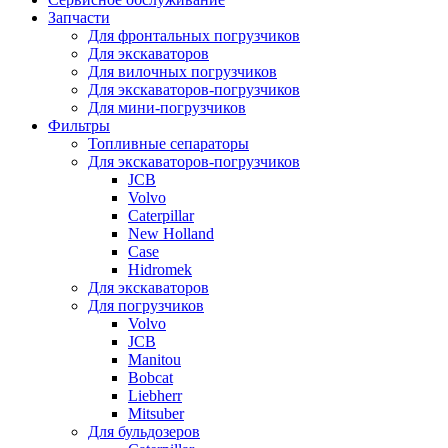
Запчасти
Для фронтальных погрузчиков
Для экскаваторов
Для вилочных погрузчиков
Для экскаваторов-погрузчиков
Для мини-погрузчиков
Фильтры
Топливные сепараторы
Для экскаваторов-погрузчиков
JCB
Volvo
Caterpillar
New Holland
Case
Hidromek
Для экскаваторов
Для погрузчиков
Volvo
JCB
Manitou
Bobcat
Liebherr
Mitsuber
Для бульдозеров