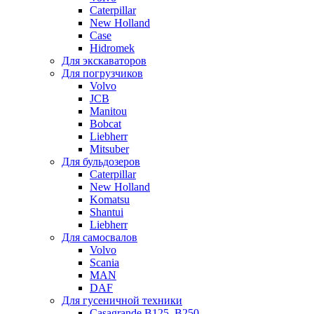
Caterpillar
New Holland
Case
Hidromek
Для экскаваторов
Для погрузчиков
Volvo
JCB
Manitou
Bobcat
Liebherr
Mitsuber
Для бульдозеров
Caterpillar
New Holland
Komatsu
Shantui
Liebherr
Для самосвалов
Volvo
Scania
MAN
DAF
Для гусеничной техники
Casagrande B125, B250