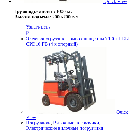
Quick View
Грузоподъемность:
1000 кг.
Высота подъема:
2000-7000мм.
Узнать цену
₽
Электропогрузчик взрывозащищенный 1,0 т HELI
CPD10-FB (4-х опорный)
Quick
View
Погрузчики
,
Вилочные погрузчики
,
Электрические вилочные погрузчики