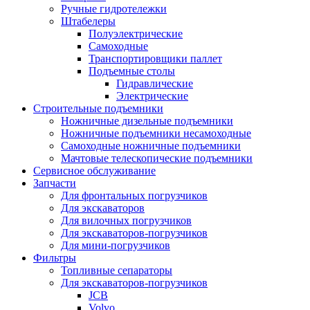
Ручные гидротележки
Штабелеры
Полуэлектрические
Самоходные
Транспортировщики паллет
Подъемные столы
Гидравлические
Электрические
Строительные подъемники
Ножничные дизельные подъемники
Ножничные подъемники несамоходные
Самоходные ножничные подъемники
Мачтовые телескопические подъемники
Сервисное обслуживание
Запчасти
Для фронтальных погрузчиков
Для экскаваторов
Для вилочных погрузчиков
Для экскаваторов-погрузчиков
Для мини-погрузчиков
Фильтры
Топливные сепараторы
Для экскаваторов-погрузчиков
JCB
Volvo