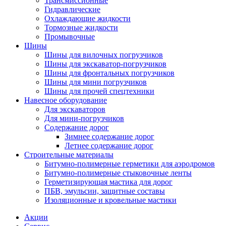
Трансмиссионные
Гидравлические
Охлаждающие жидкости
Тормозные жидкости
Промывочные
Шины
Шины для вилочных погрузчиков
Шины для экскаватор-погрузчиков
Шины для фронтальных погрузчиков
Шины для мини погрузчиков
Шины для прочей спецтехники
Навесное оборудование
Для экскаваторов
Для мини-погрузчиков
Содержание дорог
Зимнее содержание дорог
Летнее содержание дорог
Строительные материалы
Битумно-полимерные герметики для аэродромов
Битумно-полимерные стыковочные ленты
Герметизирующая мастика для дорог
ПБВ, эмульсии, защитные составы
Изоляционные и кровельные мастики
Акции