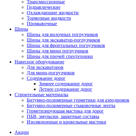
Трансмиссионные
Гидравлические
Охлаждающие жидкости
Тормозные жидкости
Промывочные
Шины
Шины для вилочных погрузчиков
Шины для экскаватор-погрузчиков
Шины для фронтальных погрузчиков
Шины для мини погрузчиков
Шины для прочей спецтехники
Навесное оборудование
Для экскаваторов
Для мини-погрузчиков
Содержание дорог
Зимнее содержание дорог
Летнее содержание дорог
Строительные материалы
Битумно-полимерные герметики для аэродромов
Битумно-полимерные стыковочные ленты
Герметизирующая мастика для дорог
ПБВ, эмульсии, защитные составы
Изоляционные и кровельные мастики
Акции