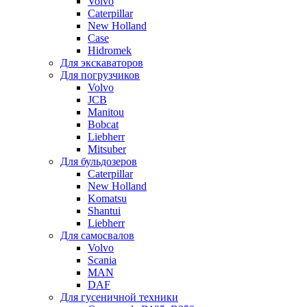
Volvo
Caterpillar
New Holland
Case
Hidromek
Для экскаваторов
Для погрузчиков
Volvo
JCB
Manitou
Bobcat
Liebherr
Mitsuber
Для бульдозеров
Caterpillar
New Holland
Komatsu
Shantui
Liebherr
Для самосвалов
Volvo
Scania
MAN
DAF
Для гусеничной техники