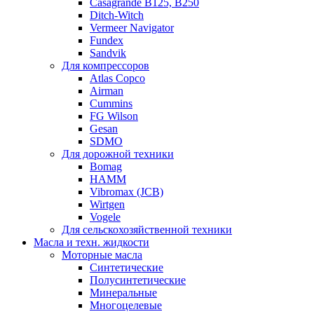
Casagrande B125, B250
Ditch-Witch
Vermeer Navigator
Fundex
Sandvik
Для компрессоров
Atlas Copco
Airman
Cummins
FG Wilson
Gesan
SDMO
Для дорожной техники
Bomag
HAMM
Vibromax (JCB)
Wirtgen
Vogele
Для сельскохозяйственной техники
Масла и техн. жидкости
Моторные масла
Синтетические
Полусинтетические
Минеральные
Многоцелевые