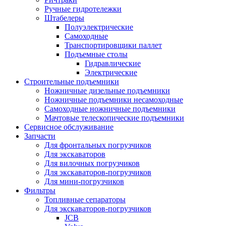
Ручные гидротележки
Штабелеры
Полуэлектрические
Самоходные
Транспортировщики паллет
Подъемные столы
Гидравлические
Электрические
Строительные подъемники
Ножничные дизельные подъемники
Ножничные подъемники несамоходные
Самоходные ножничные подъемники
Мачтовые телескопические подъемники
Сервисное обслуживание
Запчасти
Для фронтальных погрузчиков
Для экскаваторов
Для вилочных погрузчиков
Для экскаваторов-погрузчиков
Для мини-погрузчиков
Фильтры
Топливные сепараторы
Для экскаваторов-погрузчиков
JCB