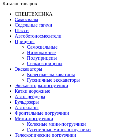
Каталог товаров
СПЕЦТЕХНИКА
Самосвалы
Седельные тягачи
Шасси
Автобетоно­смесители
Прицепы
Самосвальные
Низкорамные
Полуприцепы
Сельхозприцепы
Экскаваторы
Колесные экскаваторы
Гусеничные экскаваторы
Экскаваторы-погрузчики
Катки дорожные
Автогрейдеры
Бульдозеры
Автокраны
Фронтальные погрузчики
Мини-погрузчики
Колесные мини-погрузчики
Гусеничные мини-погрузчики
Телескопические погрузчики