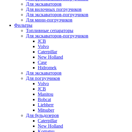
Для экскаваторов
Для вилочных погрузчиков
Для экскаваторов-погрузчиков
Для мини-погрузчиков
Фильтры
Топливные сепараторы
Для экскаваторов-погрузчиков
JCB
Volvo
Caterpillar
New Holland
Case
Hidromek
Для экскаваторов
Для погрузчиков
Volvo
JCB
Manitou
Bobcat
Liebherr
Mitsuber
Для бульдозеров
Caterpillar
New Holland
Komatsu