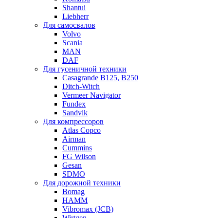
Shantui
Liebherr
Для самосвалов
Volvo
Scania
MAN
DAF
Для гусеничной техники
Casagrande B125, B250
Ditch-Witch
Vermeer Navigator
Fundex
Sandvik
Для компрессоров
Atlas Copco
Airman
Cummins
FG Wilson
Gesan
SDMO
Для дорожной техники
Bomag
HAMM
Vibromax (JCB)
Wirtgen