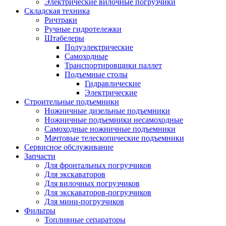
Электрические вилочные погрузчики
Складская техника
Ричтраки
Ручные гидротележки
Штабелеры
Полуэлектрические
Самоходные
Транспортировщики паллет
Подъемные столы
Гидравлические
Электрические
Строительные подъемники
Ножничные дизельные подъемники
Ножничные подъемники несамоходные
Самоходные ножничные подъемники
Мачтовые телескопические подъемники
Сервисное обслуживание
Запчасти
Для фронтальных погрузчиков
Для экскаваторов
Для вилочных погрузчиков
Для экскаваторов-погрузчиков
Для мини-погрузчиков
Фильтры
Топливные сепараторы