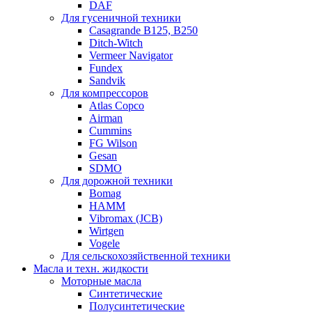
DAF
Для гусеничной техники
Casagrande B125, B250
Ditch-Witch
Vermeer Navigator
Fundex
Sandvik
Для компрессоров
Atlas Copco
Airman
Cummins
FG Wilson
Gesan
SDMO
Для дорожной техники
Bomag
HAMM
Vibromax (JCB)
Wirtgen
Vogele
Для сельскохозяйственной техники
Масла и техн. жидкости
Моторные масла
Синтетические
Полусинтетические