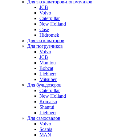
Для экскаваторов-погрузчиков
JCB
Volvo
Caterpillar
New Holland
Case
Hidromek
Для экскаваторов
Для погрузчиков
Volvo
JCB
Manitou
Bobcat
Liebherr
Mitsuber
Для бульдозеров
Caterpillar
New Holland
Komatsu
Shantui
Liebherr
Для самосвалов
Volvo
Scania
MAN