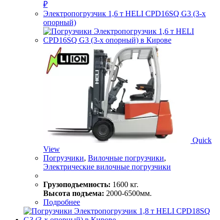
₽
Электропогрузчик 1,6 т HELI CPD16SQ G3 (3-х
опорный)
Quick
View
Погрузчики
,
Вилочные погрузчики
,
Электрические вилочные погрузчики
Грузоподъемность:
1600 кг.
Высота подъема:
2000-6500мм.
Подробнее