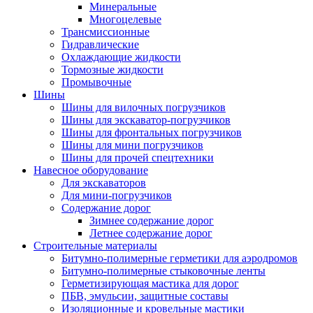
Минеральные
Многоцелевые
Трансмиссионные
Гидравлические
Охлаждающие жидкости
Тормозные жидкости
Промывочные
Шины
Шины для вилочных погрузчиков
Шины для экскаватор-погрузчиков
Шины для фронтальных погрузчиков
Шины для мини погрузчиков
Шины для прочей спецтехники
Навесное оборудование
Для экскаваторов
Для мини-погрузчиков
Содержание дорог
Зимнее содержание дорог
Летнее содержание дорог
Строительные материалы
Битумно-полимерные герметики для аэродромов
Битумно-полимерные стыковочные ленты
Герметизирующая мастика для дорог
ПБВ, эмульсии, защитные составы
Изоляционные и кровельные мастики