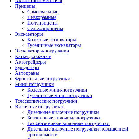
Автобетоно­смесители
Прицепы
Самосвальные
Низкорамные
Полуприцепы
Сельхозприцепы
Экскаваторы
Колесные экскаваторы
Гусеничные экскаваторы
Экскаваторы-погрузчики
Катки дорожные
Автогрейдеры
Бульдозеры
Автокраны
Фронтальные погрузчики
Мини-погрузчики
Колесные мини-погрузчики
Гусеничные мини-погрузчики
Телескопические погрузчики
Вилочные погрузчики
Дизельные вилочные погрузчики
Бензиновые вилочные погрузчики
Газ-бензиновые вилочные погрузчики
Дизельные вилочные погрузчики повышенной
проходимости