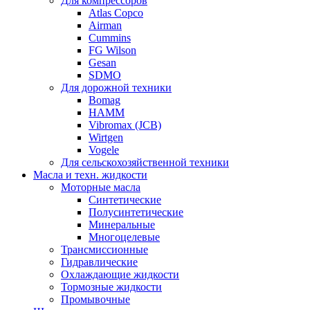
Для компрессоров
Atlas Copco
Airman
Cummins
FG Wilson
Gesan
SDMO
Для дорожной техники
Bomag
HAMM
Vibromax (JCB)
Wirtgen
Vogele
Для сельскохозяйственной техники
Масла и техн. жидкости
Моторные масла
Синтетические
Полусинтетические
Минеральные
Многоцелевые
Трансмиссионные
Гидравлические
Охлаждающие жидкости
Тормозные жидкости
Промывочные