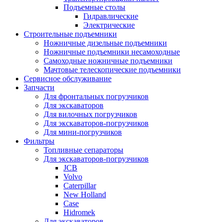
Подъемные столы
Гидравлические
Электрические
Строительные подъемники
Ножничные дизельные подъемники
Ножничные подъемники несамоходные
Самоходные ножничные подъемники
Мачтовые телескопические подъемники
Сервисное обслуживание
Запчасти
Для фронтальных погрузчиков
Для экскаваторов
Для вилочных погрузчиков
Для экскаваторов-погрузчиков
Для мини-погрузчиков
Фильтры
Топливные сепараторы
Для экскаваторов-погрузчиков
JCB
Volvo
Caterpillar
New Holland
Case
Hidromek
Для экскаваторов