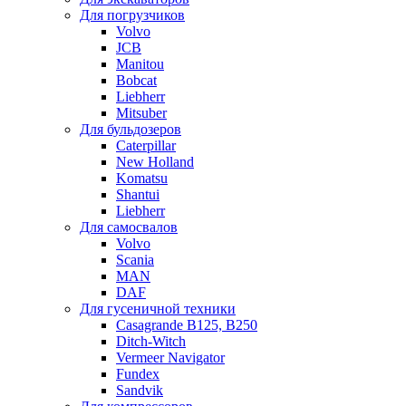
Для погрузчиков
Volvo
JCB
Manitou
Bobcat
Liebherr
Mitsuber
Для бульдозеров
Caterpillar
New Holland
Komatsu
Shantui
Liebherr
Для самосвалов
Volvo
Scania
MAN
DAF
Для гусеничной техники
Casagrande B125, B250
Ditch-Witch
Vermeer Navigator
Fundex
Sandvik