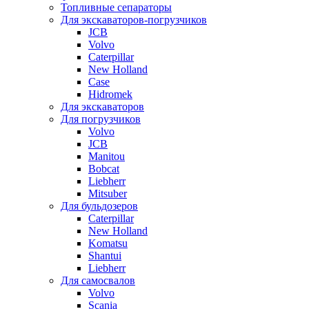
Топливные сепараторы
Для экскаваторов-погрузчиков
JCB
Volvo
Caterpillar
New Holland
Case
Hidromek
Для экскаваторов
Для погрузчиков
Volvo
JCB
Manitou
Bobcat
Liebherr
Mitsuber
Для бульдозеров
Caterpillar
New Holland
Komatsu
Shantui
Liebherr
Для самосвалов
Volvo
Scania