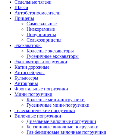
Седельные тягачи
Шасси
Автобетоно­смесители
Прицепы
Самосвальные
Низкорамные
Полуприцепы
Сельхозприцепы
Экскаваторы
Колесные экскаваторы
Гусеничные экскаваторы
Экскаваторы-погрузчики
Катки дорожные
Автогрейдеры
Бульдозеры
Автокраны
Фронтальные погрузчики
Мини-погрузчики
Колесные мини-погрузчики
Гусеничные мини-погрузчики
Телескопические погрузчики
Вилочные погрузчики
Дизельные вилочные погрузчики
Бензиновые вилочные погрузчики
Газ-бензиновые вилочные погрузчики