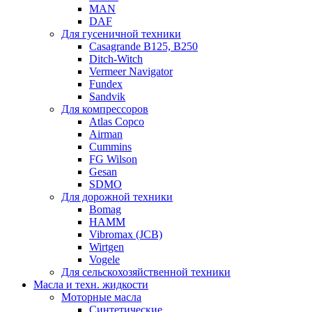
MAN
DAF
Для гусеничной техники
Casagrande B125, B250
Ditch-Witch
Vermeer Navigator
Fundex
Sandvik
Для компрессоров
Atlas Copco
Airman
Cummins
FG Wilson
Gesan
SDMO
Для дорожной техники
Bomag
HAMM
Vibromax (JCB)
Wirtgen
Vogele
Для сельскохозяйственной техники
Масла и техн. жидкости
Моторные масла
Синтетические