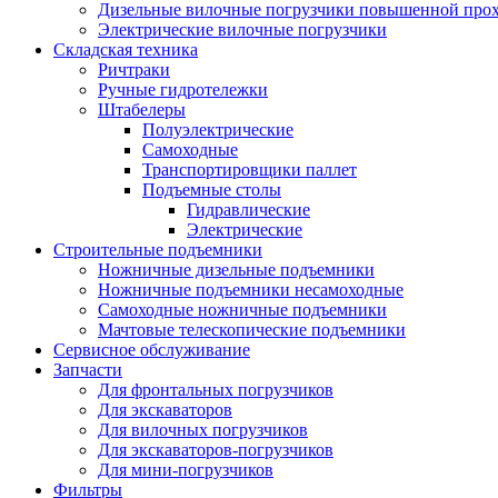
Дизельные вилочные погрузчики повышенной про
Электрические вилочные погрузчики
Складская техника
Ричтраки
Ручные гидротележки
Штабелеры
Полуэлектрические
Самоходные
Транспортировщики паллет
Подъемные столы
Гидравлические
Электрические
Строительные подъемники
Ножничные дизельные подъемники
Ножничные подъемники несамоходные
Самоходные ножничные подъемники
Мачтовые телескопические подъемники
Сервисное обслуживание
Запчасти
Для фронтальных погрузчиков
Для экскаваторов
Для вилочных погрузчиков
Для экскаваторов-погрузчиков
Для мини-погрузчиков
Фильтры