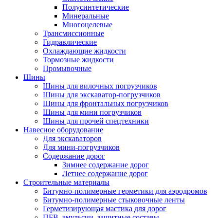
Полусинтетические
Минеральные
Многоцелевые
Трансмиссионные
Гидравлические
Охлаждающие жидкости
Тормозные жидкости
Промывочные
Шины
Шины для вилочных погрузчиков
Шины для экскаватор-погрузчиков
Шины для фронтальных погрузчиков
Шины для мини погрузчиков
Шины для прочей спецтехники
Навесное оборудование
Для экскаваторов
Для мини-погрузчиков
Содержание дорог
Зимнее содержание дорог
Летнее содержание дорог
Строительные материалы
Битумно-полимерные герметики для аэродромов
Битумно-полимерные стыковочные ленты
Герметизирующая мастика для дорог
ПБВ, эмульсии, защитные составы