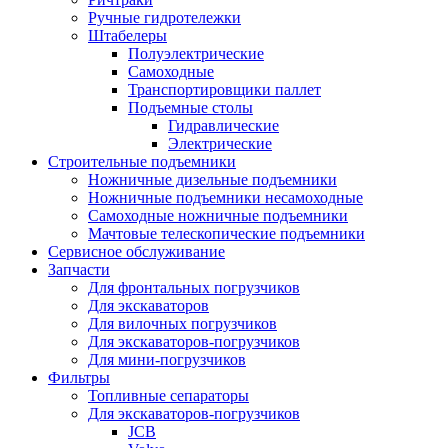
Ручные гидротележки
Штабелеры
Полуэлектрические
Самоходные
Транспортировщики паллет
Подъемные столы
Гидравлические
Электрические
Строительные подъемники
Ножничные дизельные подъемники
Ножничные подъемники несамоходные
Самоходные ножничные подъемники
Мачтовые телескопические подъемники
Сервисное обслуживание
Запчасти
Для фронтальных погрузчиков
Для экскаваторов
Для вилочных погрузчиков
Для экскаваторов-погрузчиков
Для мини-погрузчиков
Фильтры
Топливные сепараторы
Для экскаваторов-погрузчиков
JCB