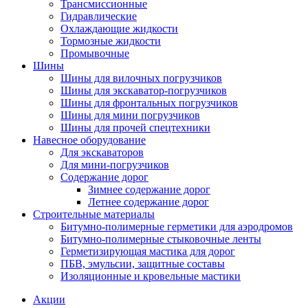
Трансмиссионные
Гидравлические
Охлаждающие жидкости
Тормозные жидкости
Промывочные
Шины
Шины для вилочных погрузчиков
Шины для экскаватор-погрузчиков
Шины для фронтальных погрузчиков
Шины для мини погрузчиков
Шины для прочей спецтехники
Навесное оборудование
Для экскаваторов
Для мини-погрузчиков
Содержание дорог
Зимнее содержание дорог
Летнее содержание дорог
Строительные материалы
Битумно-полимерные герметики для аэродромов
Битумно-полимерные стыковочные ленты
Герметизирующая мастика для дорог
ПБВ, эмульсии, защитные составы
Изоляционные и кровельные мастики
Акции