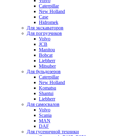
Volvo
Caterpillar
New Holland
Case
Hidromek
Для экскаваторов
Для погрузчиков
Volvo
JCB
Manitou
Bobcat
Liebherr
Mitsuber
Для бульдозеров
Caterpillar
New Holland
Komatsu
Shantui
Liebherr
Для самосвалов
Volvo
Scania
MAN
DAF
Для гусеничной техники