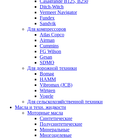
Casagrande B125, B250
Ditch-Witch
Vermeer Navigator
Fundex
Sandvik
Для компрессоров
Atlas Copco
Airman
Cummins
FG Wilson
Gesan
SDMO
Для дорожной техники
Bomag
HAMM
Vibromax (JCB)
Wirtgen
Vogele
Для сельскохозяйственной техники
Масла и техн. жидкости
Моторные масла
Синтетические
Полусинтетические
Минеральные
Многоцелевые