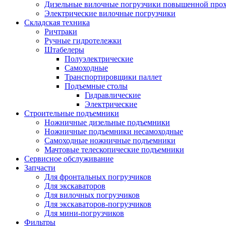
Дизельные вилочные погрузчики повышенной про
Электрические вилочные погрузчики
Складская техника
Ричтраки
Ручные гидротележки
Штабелеры
Полуэлектрические
Самоходные
Транспортировщики паллет
Подъемные столы
Гидравлические
Электрические
Строительные подъемники
Ножничные дизельные подъемники
Ножничные подъемники несамоходные
Самоходные ножничные подъемники
Мачтовые телескопические подъемники
Сервисное обслуживание
Запчасти
Для фронтальных погрузчиков
Для экскаваторов
Для вилочных погрузчиков
Для экскаваторов-погрузчиков
Для мини-погрузчиков
Фильтры