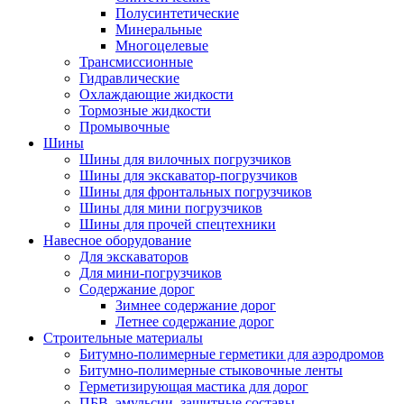
Полусинтетические
Минеральные
Многоцелевые
Трансмиссионные
Гидравлические
Охлаждающие жидкости
Тормозные жидкости
Промывочные
Шины
Шины для вилочных погрузчиков
Шины для экскаватор-погрузчиков
Шины для фронтальных погрузчиков
Шины для мини погрузчиков
Шины для прочей спецтехники
Навесное оборудование
Для экскаваторов
Для мини-погрузчиков
Содержание дорог
Зимнее содержание дорог
Летнее содержание дорог
Строительные материалы
Битумно-полимерные герметики для аэродромов
Битумно-полимерные стыковочные ленты
Герметизирующая мастика для дорог
ПБВ, эмульсии, защитные составы