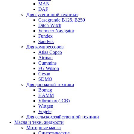
MAN
DAF
Для гусеничной техники
Casagrande B125, B250
Ditch-Witch
Vermeer Navigator
Fundex
Sandvik
Для компрессоров
Atlas Copco
Airman
Cummins
FG Wilson
Gesan
SDMO
Для дорожной техники
Bomag
HAMM
Vibromax (JCB)
Wirtgen
Vogele
Для сельскохозяйственной техники
Масла и техн. жидкости
Моторные масла
Синтетические