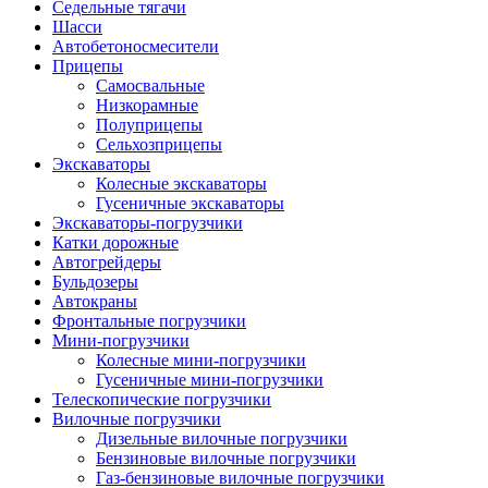
Седельные тягачи
Шасси
Автобетоно­смесители
Прицепы
Самосвальные
Низкорамные
Полуприцепы
Сельхозприцепы
Экскаваторы
Колесные экскаваторы
Гусеничные экскаваторы
Экскаваторы-погрузчики
Катки дорожные
Автогрейдеры
Бульдозеры
Автокраны
Фронтальные погрузчики
Мини-погрузчики
Колесные мини-погрузчики
Гусеничные мини-погрузчики
Телескопические погрузчики
Вилочные погрузчики
Дизельные вилочные погрузчики
Бензиновые вилочные погрузчики
Газ-бензиновые вилочные погрузчики