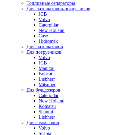
Топливные сепараторы
Для экскаваторов-погрузчиков
JCB
Volvo
Caterpillar
New Holland
Case
Hidromek
Для экскаваторов
Для погрузчиков
Volvo
JCB
Manitou
Bobcat
Liebherr
Mitsuber
Для бульдозеров
Caterpillar
New Holland
Komatsu
Shantui
Liebherr
Для самосвалов
Volvo
Scania