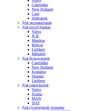
Volvo
Caterpillar
New Holland
Case
Hidromek
Для экскаваторов
Для погрузчиков
Volvo
JCB
Manitou
Bobcat
Liebherr
Mitsuber
Для бульдозеров
Caterpillar
New Holland
Komatsu
Shantui
Liebherr
Для самосвалов
Volvo
Scania
MAN
DAF
Для гусеничной техники