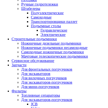
Ручные гидротележки
Штабелеры
Полуэлектрические
Самоходные
Транспортировщики паллет
Подъемные столы
Гидравлические
Электрические
Строительные подъемники
Ножничные дизельные подъемники
Ножничные подъемники несамоходные
Самоходные ножничные подъемники
Мачтовые телескопические подъемники
Сервисное обслуживание
Запчасти
Для фронтальных погрузчиков
Для экскаваторов
Для вилочных погрузчиков
Для экскаваторов-погрузчиков
Для мини-погрузчиков
Фильтры
Топливные сепараторы
Для экскаваторов-погрузчиков
JCB