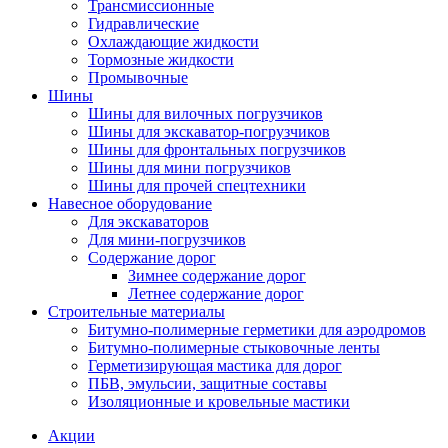
Трансмиссионные
Гидравлические
Охлаждающие жидкости
Тормозные жидкости
Промывочные
Шины
Шины для вилочных погрузчиков
Шины для экскаватор-погрузчиков
Шины для фронтальных погрузчиков
Шины для мини погрузчиков
Шины для прочей спецтехники
Навесное оборудование
Для экскаваторов
Для мини-погрузчиков
Содержание дорог
Зимнее содержание дорог
Летнее содержание дорог
Строительные материалы
Битумно-полимерные герметики для аэродромов
Битумно-полимерные стыковочные ленты
Герметизирующая мастика для дорог
ПБВ, эмульсии, защитные составы
Изоляционные и кровельные мастики
Акции