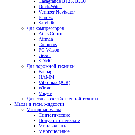
Casagrande B125, B250
Ditch-Witch
Vermeer Navigator
Fundex
Sandvik
Для компрессоров
Atlas Copco
Airman
Cummins
FG Wilson
Gesan
SDMO
Для дорожной техники
Bomag
HAMM
Vibromax (JCB)
Wirtgen
Vogele
Для сельскохозяйственной техники
Масла и техн. жидкости
Моторные масла
Синтетические
Полусинтетические
Минеральные
Многоцелевые