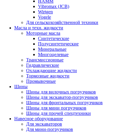
HAMM
Vibromax (JCB)
Wirtgen
Vogele
Для сельскохозяйственной техники
Масла и техн. жидкости
Моторные масла
Синтетические
Полусинтетические
Минеральные
Многоцелевые
Трансмиссионные
Гидравлические
Охлаждающие жидкости
Тормозные жидкости
Промывочные
Шины
Шины для вилочных погрузчиков
Шины для экскаватор-погрузчиков
Шины для фронтальных погрузчиков
Шины для мини погрузчиков
Шины для прочей спецтехники
Навесное оборудование
Для экскаваторов
Для мини-погрузчиков