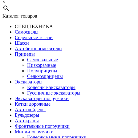
×
Каталог товаров
СПЕЦТЕХНИКА
Самосвалы
Седельные тягачи
Шасси
Автобетоно­смесители
Прицепы
Самосвальные
Низкорамные
Полуприцепы
Сельхозприцепы
Экскаваторы
Колесные экскаваторы
Гусеничные экскаваторы
Экскаваторы-погрузчики
Катки дорожные
Автогрейдеры
Бульдозеры
Автокраны
Фронтальные погрузчики
Мини-погрузчики
Колесные мини-погрузчики