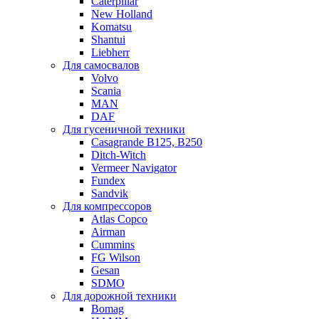
Caterpillar
New Holland
Komatsu
Shantui
Liebherr
Для самосвалов
Volvo
Scania
MAN
DAF
Для гусеничной техники
Casagrande B125, B250
Ditch-Witch
Vermeer Navigator
Fundex
Sandvik
Для компрессоров
Atlas Copco
Airman
Cummins
FG Wilson
Gesan
SDMO
Для дорожной техники
Bomag