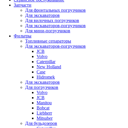
Запчасти
Для фронтальных погрузчиков
Для экскаваторов
Для вилочных погрузчиков
Для экскаваторов-погрузчиков
Для мини-погрузчиков
Фильтры
Топливные сепараторы
Для экскаваторов-погрузчиков
JCB
Volvo
Caterpillar
New Holland
Case
Hidromek
Для экскаваторов
Для погрузчиков
Volvo
JCB
Manitou
Bobcat
Liebherr
Mitsuber
Для бульдозеров