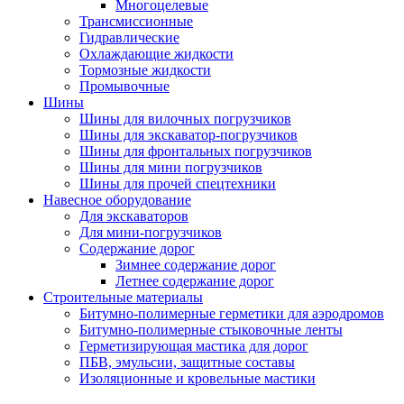
Многоцелевые
Трансмиссионные
Гидравлические
Охлаждающие жидкости
Тормозные жидкости
Промывочные
Шины
Шины для вилочных погрузчиков
Шины для экскаватор-погрузчиков
Шины для фронтальных погрузчиков
Шины для мини погрузчиков
Шины для прочей спецтехники
Навесное оборудование
Для экскаваторов
Для мини-погрузчиков
Содержание дорог
Зимнее содержание дорог
Летнее содержание дорог
Строительные материалы
Битумно-полимерные герметики для аэродромов
Битумно-полимерные стыковочные ленты
Герметизирующая мастика для дорог
ПБВ, эмульсии, защитные составы
Изоляционные и кровельные мастики