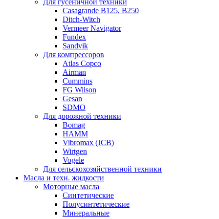
Для гусеничной техники
Casagrande B125, B250
Ditch-Witch
Vermeer Navigator
Fundex
Sandvik
Для компрессоров
Atlas Copco
Airman
Cummins
FG Wilson
Gesan
SDMO
Для дорожной техники
Bomag
HAMM
Vibromax (JCB)
Wirtgen
Vogele
Для сельскохозяйственной техники
Масла и техн. жидкости
Моторные масла
Синтетические
Полусинтетические
Минеральные