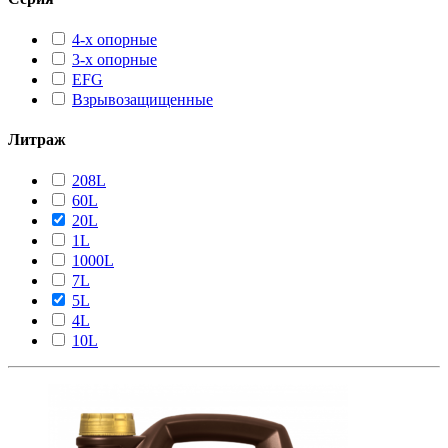
4-х опорные
3-х опорные
EFG
Взрывозащищенные
Литраж
208L
60L
20L
1L
1000L
7L
5L
4L
10L