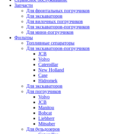
Запчасти
Для фронтальных погрузчиков
Для экскаваторов
Для вилочных погрузчиков
Для экскаваторов-погрузчиков
Для мини-погрузчиков
Фильтры
Топливные сепараторы
Для экскаваторов-погрузчиков
JCB
Volvo
Caterpillar
New Holland
Case
Hidromek
Для экскаваторов
Для погрузчиков
Volvo
JCB
Manitou
Bobcat
Liebherr
Mitsuber
Для бульдозеров