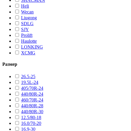
SHACMAN
Heli
Wecan
Liugong
SDLG
SJY
Prolift
Haulotte
LONKING
XCMG
Размер
26.5-25
19.5L-24
405/70R-24
440/80R-24
460/70R-24
440/80R-28
440/80R-30
12.5/80-18
16.0/70-20
16.9-30