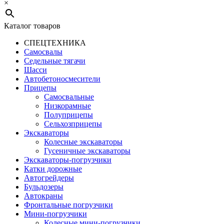
×
Каталог товаров
СПЕЦТЕХНИКА
Самосвалы
Седельные тягачи
Шасси
Автобетоно­смесители
Прицепы
Самосвальные
Низкорамные
Полуприцепы
Сельхозприцепы
Экскаваторы
Колесные экскаваторы
Гусеничные экскаваторы
Экскаваторы-погрузчики
Катки дорожные
Автогрейдеры
Бульдозеры
Автокраны
Фронтальные погрузчики
Мини-погрузчики
Колесные мини-погрузчики