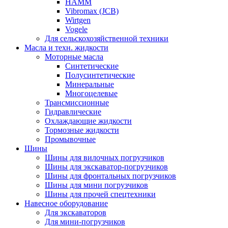
HAMM
Vibromax (JCB)
Wirtgen
Vogele
Для сельскохозяйственной техники
Масла и техн. жидкости
Моторные масла
Синтетические
Полусинтетические
Минеральные
Многоцелевые
Трансмиссионные
Гидравлические
Охлаждающие жидкости
Тормозные жидкости
Промывочные
Шины
Шины для вилочных погрузчиков
Шины для экскаватор-погрузчиков
Шины для фронтальных погрузчиков
Шины для мини погрузчиков
Шины для прочей спецтехники
Навесное оборудование
Для экскаваторов
Для мини-погрузчиков