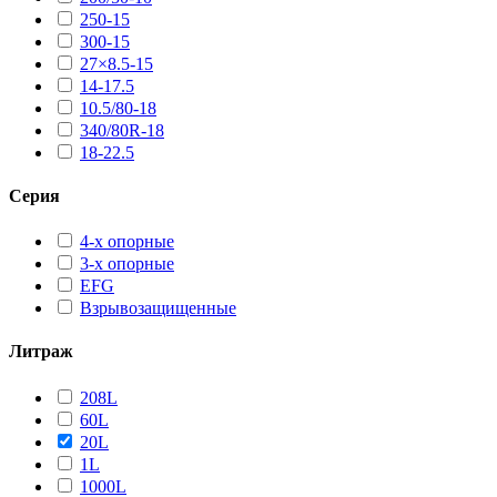
250-15
300-15
27×8.5-15
14-17.5
10.5/80-18
340/80R-18
18-22.5
Серия
4-х опорные
3-х опорные
EFG
Взрывозащищенные
Литраж
208L
60L
20L
1L
1000L