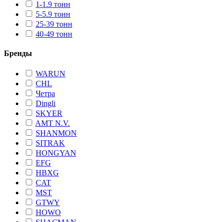
1-1.9 тонн
5-5.9 тонн
25-39 тонн
40-49 тонн
Бренды
WARUN
CHL
Четра
Dingli
SKYER
AMT N.V.
SHANMON
SITRAK
HONGYAN
EFG
HBXG
CAT
MST
GTWY
HOWO