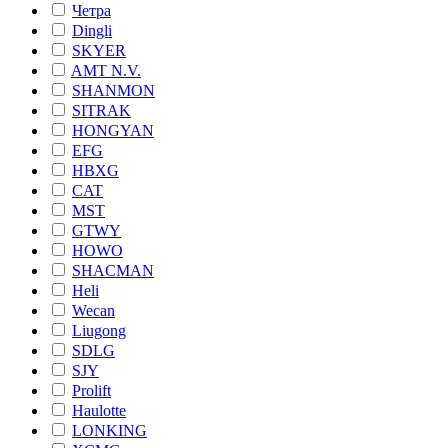
Четра
Dingli
SKYER
AMT N.V.
SHANMON
SITRAK
HONGYAN
EFG
HBXG
CAT
MST
GTWY
HOWO
SHACMAN
Heli
Wecan
Liugong
SDLG
SJY
Prolift
Haulotte
LONKING