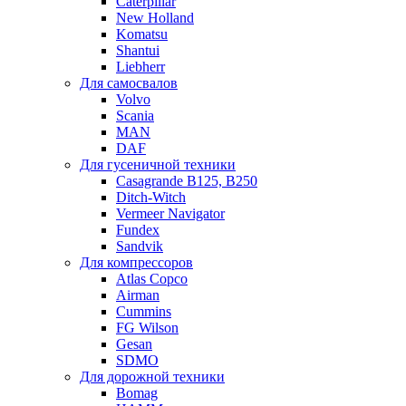
Caterpillar
New Holland
Komatsu
Shantui
Liebherr
Для самосвалов
Volvo
Scania
MAN
DAF
Для гусеничной техники
Casagrande B125, B250
Ditch-Witch
Vermeer Navigator
Fundex
Sandvik
Для компрессоров
Atlas Copco
Airman
Cummins
FG Wilson
Gesan
SDMO
Для дорожной техники
Bomag