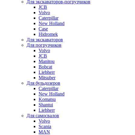
Для экскаваторов-погрузчиков
JCB
Volvo
Caterpillar
New Holland
Case
Hidromek
Для экскаваторов
Для погрузчиков
Volvo
JCB
Manitou
Bobcat
Liebherr
Mitsuber
Для бульдозеров
Caterpillar
New Holland
Komatsu
Shantui
Liebherr
Для самосвалов
Volvo
Scania
MAN