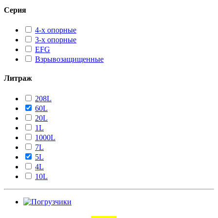
Серия
4-х опорные
3-х опорные
EFG
Взрывозащищенные
Литраж
208L
60L
20L
1L
1000L
7L
5L
4L
10L