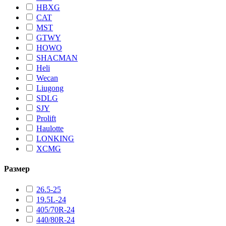
HBXG
CAT
MST
GTWY
HOWO
SHACMAN
Heli
Wecan
Liugong
SDLG
SJY
Prolift
Haulotte
LONKING
XCMG
Размер
26.5-25
19.5L-24
405/70R-24
440/80R-24