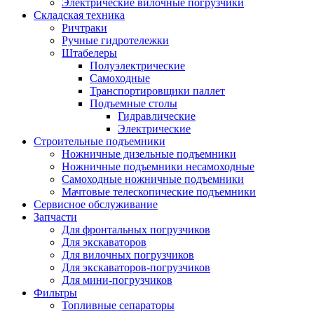
Электрические вилочные погрузчики
Складская техника
Ричтраки
Ручные гидротележки
Штабелеры
Полуэлектрические
Самоходные
Транспортировщики паллет
Подъемные столы
Гидравлические
Электрические
Строительные подъемники
Ножничные дизельные подъемники
Ножничные подъемники несамоходные
Самоходные ножничные подъемники
Мачтовые телескопические подъемники
Сервисное обслуживание
Запчасти
Для фронтальных погрузчиков
Для экскаваторов
Для вилочных погрузчиков
Для экскаваторов-погрузчиков
Для мини-погрузчиков
Фильтры
Топливные сепараторы