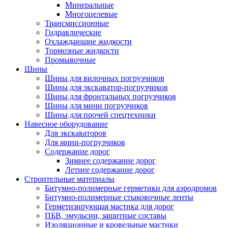
Минеральные
Многоцелевые
Трансмиссионные
Гидравлические
Охлаждающие жидкости
Тормозные жидкости
Промывочные
Шины
Шины для вилочных погрузчиков
Шины для экскаватор-погрузчиков
Шины для фронтальных погрузчиков
Шины для мини погрузчиков
Шины для прочей спецтехники
Навесное оборудование
Для экскаваторов
Для мини-погрузчиков
Содержание дорог
Зимнее содержание дорог
Летнее содержание дорог
Строительные материалы
Битумно-полимерные герметики для аэродромов
Битумно-полимерные стыковочные ленты
Герметизирующая мастика для дорог
ПБВ, эмульсии, защитные составы
Изоляционные и кровельные мастики