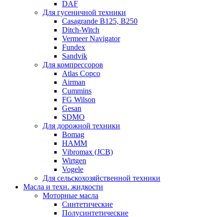
DAF
Для гусеничной техники
Casagrande B125, B250
Ditch-Witch
Vermeer Navigator
Fundex
Sandvik
Для компрессоров
Atlas Copco
Airman
Cummins
FG Wilson
Gesan
SDMO
Для дорожной техники
Bomag
HAMM
Vibromax (JCB)
Wirtgen
Vogele
Для сельскохозяйственной техники
Масла и техн. жидкости
Моторные масла
Синтетические
Полусинтетические