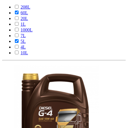
208L
60L
20L
1L
1000L
7L
5L
4L
10L