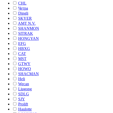
CHL
Четра
Dingli
SKYER
AMT N.V.
SHANMON
SITRAK
HONGYAN
EFG
HBXG
CAT
MST
GTWY
HOWO
SHACMAN
Heli
Wecan
Liugong
SDLG
SJY
Prolift
Haulotte