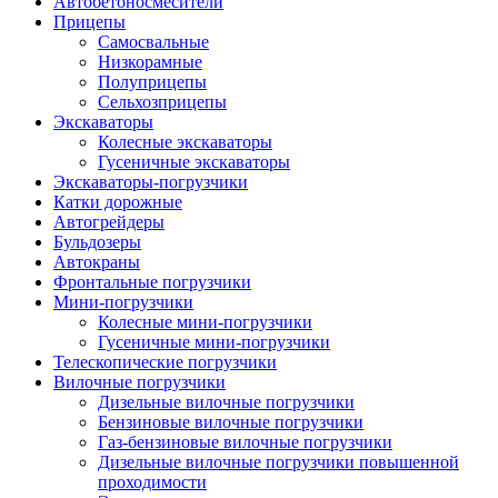
Автобетоно­смесители
Прицепы
Самосвальные
Низкорамные
Полуприцепы
Сельхозприцепы
Экскаваторы
Колесные экскаваторы
Гусеничные экскаваторы
Экскаваторы-погрузчики
Катки дорожные
Автогрейдеры
Бульдозеры
Автокраны
Фронтальные погрузчики
Мини-погрузчики
Колесные мини-погрузчики
Гусеничные мини-погрузчики
Телескопические погрузчики
Вилочные погрузчики
Дизельные вилочные погрузчики
Бензиновые вилочные погрузчики
Газ-бензиновые вилочные погрузчики
Дизельные вилочные погрузчики повышенной
проходимости