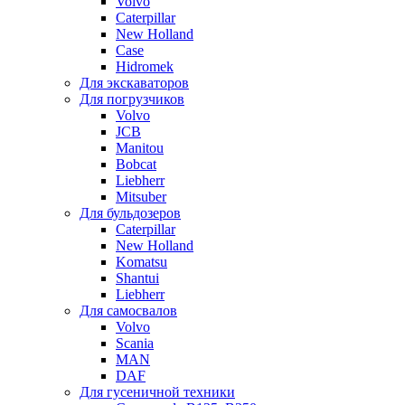
Volvo
Caterpillar
New Holland
Case
Hidromek
Для экскаваторов
Для погрузчиков
Volvo
JCB
Manitou
Bobcat
Liebherr
Mitsuber
Для бульдозеров
Caterpillar
New Holland
Komatsu
Shantui
Liebherr
Для самосвалов
Volvo
Scania
MAN
DAF
Для гусеничной техники