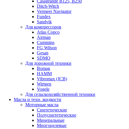
Casagrande B125, B250
Ditch-Witch
Vermeer Navigator
Fundex
Sandvik
Для компрессоров
Atlas Copco
Airman
Cummins
FG Wilson
Gesan
SDMO
Для дорожной техники
Bomag
HAMM
Vibromax (JCB)
Wirtgen
Vogele
Для сельскохозяйственной техники
Масла и техн. жидкости
Моторные масла
Синтетические
Полусинтетические
Минеральные
Многоцелевые