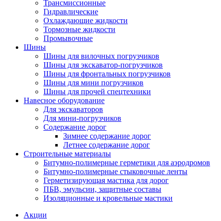
Трансмиссионные
Гидравлические
Охлаждающие жидкости
Тормозные жидкости
Промывочные
Шины
Шины для вилочных погрузчиков
Шины для экскаватор-погрузчиков
Шины для фронтальных погрузчиков
Шины для мини погрузчиков
Шины для прочей спецтехники
Навесное оборудование
Для экскаваторов
Для мини-погрузчиков
Содержание дорог
Зимнее содержание дорог
Летнее содержание дорог
Строительные материалы
Битумно-полимерные герметики для аэродромов
Битумно-полимерные стыковочные ленты
Герметизирующая мастика для дорог
ПБВ, эмульсии, защитные составы
Изоляционные и кровельные мастики
Акции