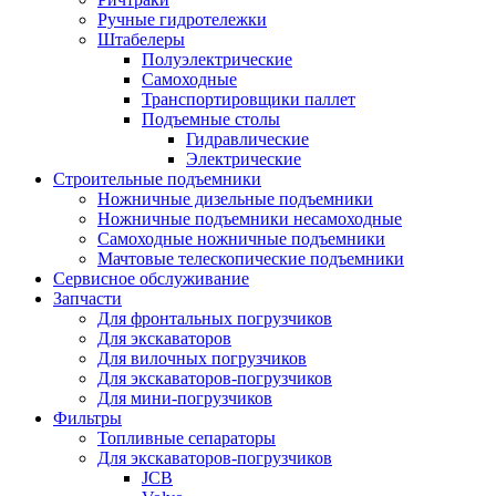
Ручные гидротележки
Штабелеры
Полуэлектрические
Самоходные
Транспортировщики паллет
Подъемные столы
Гидравлические
Электрические
Строительные подъемники
Ножничные дизельные подъемники
Ножничные подъемники несамоходные
Самоходные ножничные подъемники
Мачтовые телескопические подъемники
Сервисное обслуживание
Запчасти
Для фронтальных погрузчиков
Для экскаваторов
Для вилочных погрузчиков
Для экскаваторов-погрузчиков
Для мини-погрузчиков
Фильтры
Топливные сепараторы
Для экскаваторов-погрузчиков
JCB