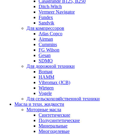
Casagrande B125, B250
Ditch-Witch
Vermeer Navigator
Fundex
Sandvik
Для компрессоров
Atlas Copco
Airman
Cummins
FG Wilson
Gesan
SDMO
Для дорожной техники
Bomag
HAMM
Vibromax (JCB)
Wirtgen
Vogele
Для сельскохозяйственной техники
Масла и техн. жидкости
Моторные масла
Синтетические
Полусинтетические
Минеральные
Многоцелевые