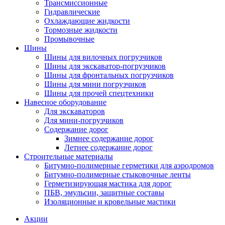
Трансмиссионные
Гидравлические
Охлаждающие жидкости
Тормозные жидкости
Промывочные
Шины
Шины для вилочных погрузчиков
Шины для экскаватор-погрузчиков
Шины для фронтальных погрузчиков
Шины для мини погрузчиков
Шины для прочей спецтехники
Навесное оборудование
Для экскаваторов
Для мини-погрузчиков
Содержание дорог
Зимнее содержание дорог
Летнее содержание дорог
Строительные материалы
Битумно-полимерные герметики для аэродромов
Битумно-полимерные стыковочные ленты
Герметизирующая мастика для дорог
ПБВ, эмульсии, защитные составы
Изоляционные и кровельные мастики
Акции