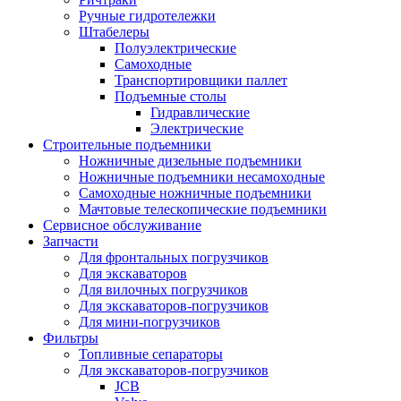
Ручные гидротележки
Штабелеры
Полуэлектрические
Самоходные
Транспортировщики паллет
Подъемные столы
Гидравлические
Электрические
Строительные подъемники
Ножничные дизельные подъемники
Ножничные подъемники несамоходные
Самоходные ножничные подъемники
Мачтовые телескопические подъемники
Сервисное обслуживание
Запчасти
Для фронтальных погрузчиков
Для экскаваторов
Для вилочных погрузчиков
Для экскаваторов-погрузчиков
Для мини-погрузчиков
Фильтры
Топливные сепараторы
Для экскаваторов-погрузчиков
JCB