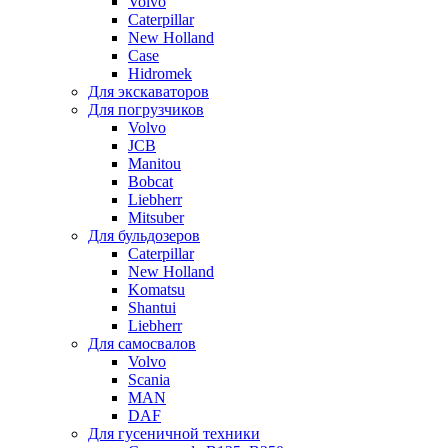
Volvo
Caterpillar
New Holland
Case
Hidromek
Для экскаваторов
Для погрузчиков
Volvo
JCB
Manitou
Bobcat
Liebherr
Mitsuber
Для бульдозеров
Caterpillar
New Holland
Komatsu
Shantui
Liebherr
Для самосвалов
Volvo
Scania
MAN
DAF
Для гусеничной техники