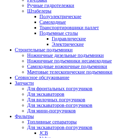
Ручные гидротележки
Штабелеры
Полуэлектрические
Самоходные
Транспортировщики паллет
Подъемные столы
Гидравлические
Электрические
Строительные подъемники
Ножничные дизельные подъемники
Ножничные подъемники несамоходные
Самоходные ножничные подъемники
Мачтовые телескопические подъемники
Сервисное обслуживание
Запчасти
Для фронтальных погрузчиков
Для экскаваторов
Для вилочных погрузчиков
Для экскаваторов-погрузчиков
Для мини-погрузчиков
Фильтры
Топливные сепараторы
Для экскаваторов-погрузчиков
JCB