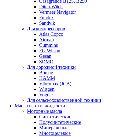
Casagrande B125, B250
Ditch-Witch
Vermeer Navigator
Fundex
Sandvik
Для компрессоров
Atlas Copco
Airman
Cummins
FG Wilson
Gesan
SDMO
Для дорожной техники
Bomag
HAMM
Vibromax (JCB)
Wirtgen
Vogele
Для сельскохозяйственной техники
Масла и техн. жидкости
Моторные масла
Синтетические
Полусинтетические
Минеральные
Многоцелевые