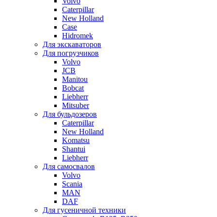
Volvo
Caterpillar
New Holland
Case
Hidromek
Для экскаваторов
Для погрузчиков
Volvo
JCB
Manitou
Bobcat
Liebherr
Mitsuber
Для бульдозеров
Caterpillar
New Holland
Komatsu
Shantui
Liebherr
Для самосвалов
Volvo
Scania
MAN
DAF
Для гусеничной техники