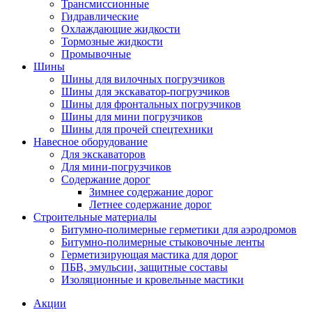
Трансмиссионные
Гидравлические
Охлаждающие жидкости
Тормозные жидкости
Промывочные
Шины
Шины для вилочных погрузчиков
Шины для экскаватор-погрузчиков
Шины для фронтальных погрузчиков
Шины для мини погрузчиков
Шины для прочей спецтехники
Навесное оборудование
Для экскаваторов
Для мини-погрузчиков
Содержание дорог
Зимнее содержание дорог
Летнее содержание дорог
Строительные материалы
Битумно-полимерные герметики для аэродромов
Битумно-полимерные стыковочные ленты
Герметизирующая мастика для дорог
ПБВ, эмульсии, защитные составы
Изоляционные и кровельные мастики
Акции