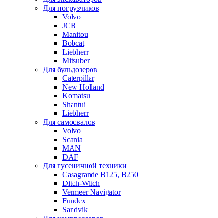
Для погрузчиков
Volvo
JCB
Manitou
Bobcat
Liebherr
Mitsuber
Для бульдозеров
Caterpillar
New Holland
Komatsu
Shantui
Liebherr
Для самосвалов
Volvo
Scania
MAN
DAF
Для гусеничной техники
Casagrande B125, B250
Ditch-Witch
Vermeer Navigator
Fundex
Sandvik