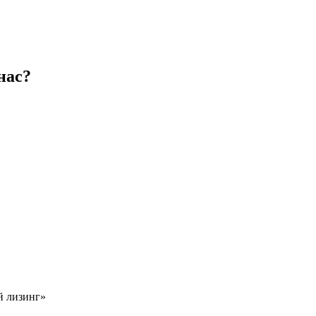
нас?
й лизинг»