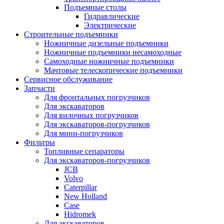
Подъемные столы
Гидравлические
Электрические
Строительные подъемники
Ножничные дизельные подъемники
Ножничные подъемники несамоходные
Самоходные ножничные подъемники
Мачтовые телескопические подъемники
Сервисное обслуживание
Запчасти
Для фронтальных погрузчиков
Для экскаваторов
Для вилочных погрузчиков
Для экскаваторов-погрузчиков
Для мини-погрузчиков
Фильтры
Топливные сепараторы
Для экскаваторов-погрузчиков
JCB
Volvo
Caterpillar
New Holland
Case
Hidromek
Для экскаваторов