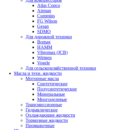
Для компрессоров
Atlas Copco
Airman
Cummins
FG Wilson
Gesan
SDMO
Для дорожной техники
Bomag
HAMM
Vibromax (JCB)
Wirtgen
Vogele
Для сельскохозяйственной техники
Масла и техн. жидкости
Моторные масла
Синтетические
Полусинтетические
Минеральные
Многоцелевые
Трансмиссионные
Гидравлические
Охлаждающие жидкости
Тормозные жидкости
Промывочные