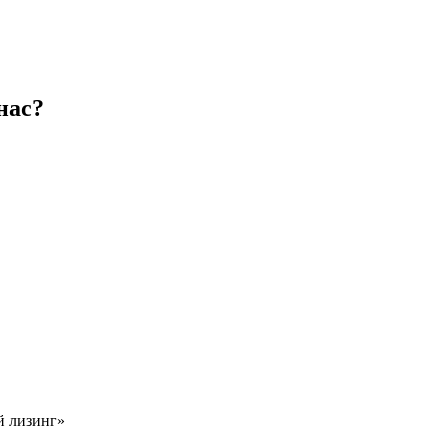
нас?
й лизинг»