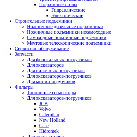
Подъемные столы
Гидравлические
Электрические
Строительные подъемники
Ножничные дизельные подъемники
Ножничные подъемники несамоходные
Самоходные ножничные подъемники
Мачтовые телескопические подъемники
Сервисное обслуживание
Запчасти
Для фронтальных погрузчиков
Для экскаваторов
Для вилочных погрузчиков
Для экскаваторов-погрузчиков
Для мини-погрузчиков
Фильтры
Топливные сепараторы
Для экскаваторов-погрузчиков
JCB
Volvo
Caterpillar
New Holland
Case
Hidromek
Для экскаваторов