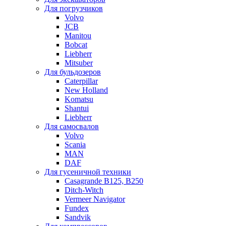
Для погрузчиков
Volvo
JCB
Manitou
Bobcat
Liebherr
Mitsuber
Для бульдозеров
Caterpillar
New Holland
Komatsu
Shantui
Liebherr
Для самосвалов
Volvo
Scania
MAN
DAF
Для гусеничной техники
Casagrande B125, B250
Ditch-Witch
Vermeer Navigator
Fundex
Sandvik