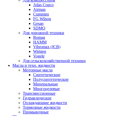
Для компрессоров
Atlas Copco
Airman
Cummins
FG Wilson
Gesan
SDMO
Для дорожной техники
Bomag
HAMM
Vibromax (JCB)
Wirtgen
Vogele
Для сельскохозяйственной техники
Масла и техн. жидкости
Моторные масла
Синтетические
Полусинтетические
Минеральные
Многоцелевые
Трансмиссионные
Гидравлические
Охлаждающие жидкости
Тормозные жидкости
Промывочные