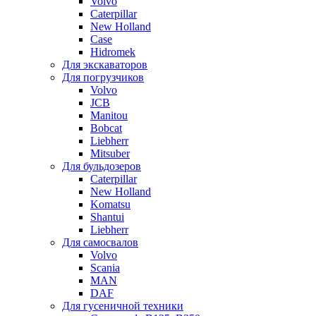
Volvo
Caterpillar
New Holland
Case
Hidromek
Для экскаваторов
Для погрузчиков
Volvo
JCB
Manitou
Bobcat
Liebherr
Mitsuber
Для бульдозеров
Caterpillar
New Holland
Komatsu
Shantui
Liebherr
Для самосвалов
Volvo
Scania
MAN
DAF
Для гусеничной техники