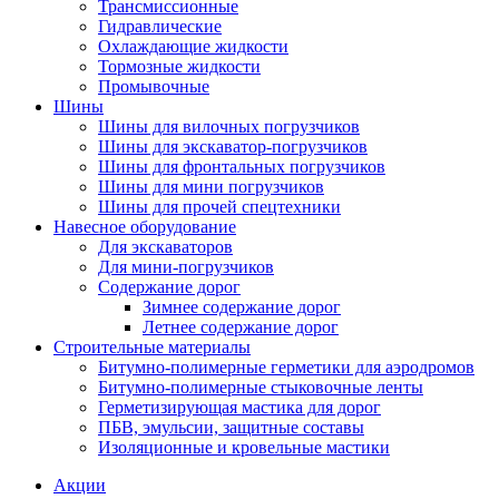
Трансмиссионные
Гидравлические
Охлаждающие жидкости
Тормозные жидкости
Промывочные
Шины
Шины для вилочных погрузчиков
Шины для экскаватор-погрузчиков
Шины для фронтальных погрузчиков
Шины для мини погрузчиков
Шины для прочей спецтехники
Навесное оборудование
Для экскаваторов
Для мини-погрузчиков
Содержание дорог
Зимнее содержание дорог
Летнее содержание дорог
Строительные материалы
Битумно-полимерные герметики для аэродромов
Битумно-полимерные стыковочные ленты
Герметизирующая мастика для дорог
ПБВ, эмульсии, защитные составы
Изоляционные и кровельные мастики
Акции