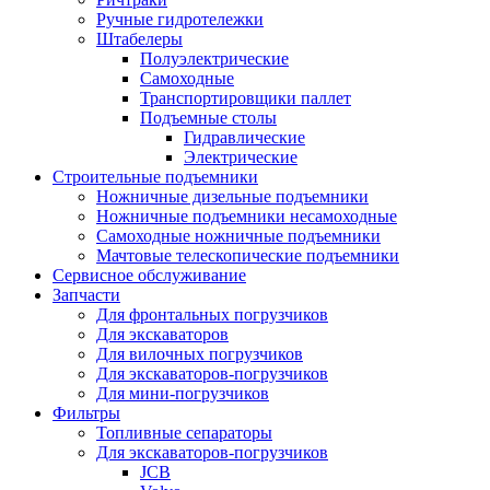
Ручные гидротележки
Штабелеры
Полуэлектрические
Самоходные
Транспортировщики паллет
Подъемные столы
Гидравлические
Электрические
Строительные подъемники
Ножничные дизельные подъемники
Ножничные подъемники несамоходные
Самоходные ножничные подъемники
Мачтовые телескопические подъемники
Сервисное обслуживание
Запчасти
Для фронтальных погрузчиков
Для экскаваторов
Для вилочных погрузчиков
Для экскаваторов-погрузчиков
Для мини-погрузчиков
Фильтры
Топливные сепараторы
Для экскаваторов-погрузчиков
JCB