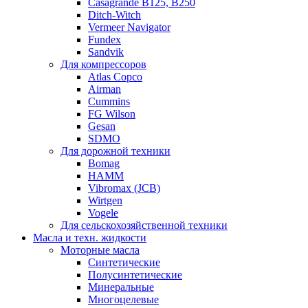
Casagrande B125, B250
Ditch-Witch
Vermeer Navigator
Fundex
Sandvik
Для компрессоров
Atlas Copco
Airman
Cummins
FG Wilson
Gesan
SDMO
Для дорожной техники
Bomag
HAMM
Vibromax (JCB)
Wirtgen
Vogele
Для сельскохозяйственной техники
Масла и техн. жидкости
Моторные масла
Синтетические
Полусинтетические
Минеральные
Многоцелевые