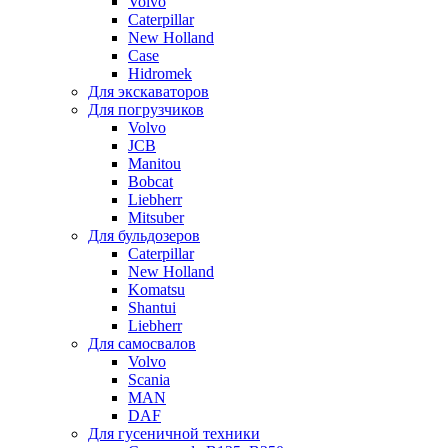
Volvo
Caterpillar
New Holland
Case
Hidromek
Для экскаваторов
Для погрузчиков
Volvo
JCB
Manitou
Bobcat
Liebherr
Mitsuber
Для бульдозеров
Caterpillar
New Holland
Komatsu
Shantui
Liebherr
Для самосвалов
Volvo
Scania
MAN
DAF
Для гусеничной техники