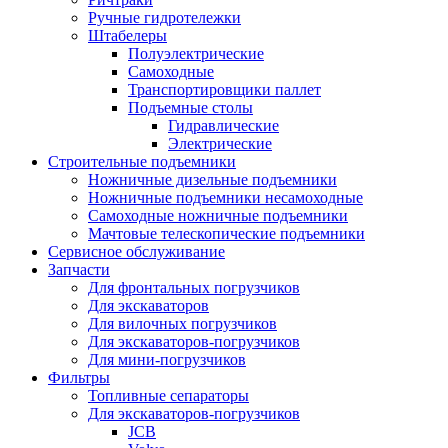
Ручные гидротележки
Штабелеры
Полуэлектрические
Самоходные
Транспортировщики паллет
Подъемные столы
Гидравлические
Электрические
Строительные подъемники
Ножничные дизельные подъемники
Ножничные подъемники несамоходные
Самоходные ножничные подъемники
Мачтовые телескопические подъемники
Сервисное обслуживание
Запчасти
Для фронтальных погрузчиков
Для экскаваторов
Для вилочных погрузчиков
Для экскаваторов-погрузчиков
Для мини-погрузчиков
Фильтры
Топливные сепараторы
Для экскаваторов-погрузчиков
JCB