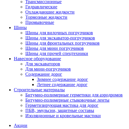
Трансмиссионные
Гидравлические
Охлаждающие жидкости
Тормозные жидкости
Промывочные
Шины
Шины для вилочных погрузчиков
Шины для экскаватор-погрузчиков
Шины для фронтальных погрузчиков
Шины для мини погрузчиков
Шины для прочей спецтехники
Навесное оборудование
Для экскаваторов
Для мини-погрузчиков
Содержание дорог
Зимнее содержание дорог
Летнее содержание дорог
Строительные материалы
Битумно-полимерные герметики для аэродромов
Битумно-полимерные стыковочные ленты
Герметизирующая мастика для дорог
ПБВ, эмульсии, защитные составы
Изоляционные и кровельные мастики
Акции