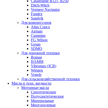
Casagrande B125, B250
Ditch-Witch
Vermeer Navigator
Fundex
Sandvik
Для компрессоров
Atlas Copco
Airman
Cummins
FG Wilson
Gesan
SDMO
Для дорожной техники
Bomag
HAMM
Vibromax (JCB)
Wirtgen
Vogele
Для сельскохозяйственной техники
Масла и техн. жидкости
Моторные масла
Синтетические
Полусинтетические
Минеральные
Многоцелевые