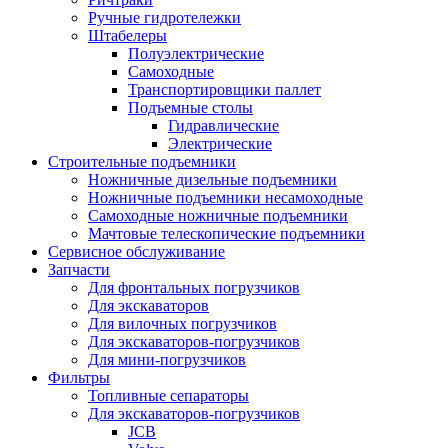
Ручные гидротележки
Штабелеры
Полуэлектрические
Самоходные
Транспортировщики паллет
Подъемные столы
Гидравлические
Электрические
Строительные подъемники
Ножничные дизельные подъемники
Ножничные подъемники несамоходные
Самоходные ножничные подъемники
Мачтовые телескопические подъемники
Сервисное обслуживание
Запчасти
Для фронтальных погрузчиков
Для экскаваторов
Для вилочных погрузчиков
Для экскаваторов-погрузчиков
Для мини-погрузчиков
Фильтры
Топливные сепараторы
Для экскаваторов-погрузчиков
JCB