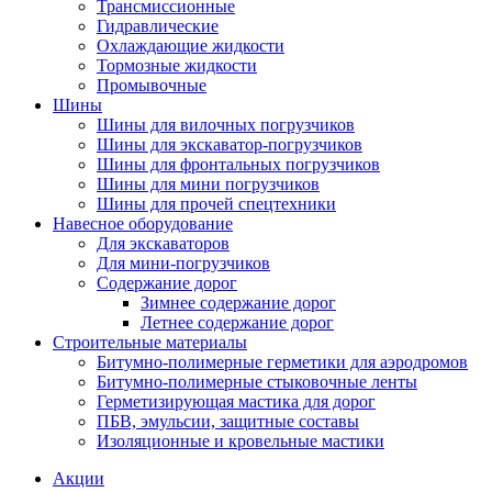
Трансмиссионные
Гидравлические
Охлаждающие жидкости
Тормозные жидкости
Промывочные
Шины
Шины для вилочных погрузчиков
Шины для экскаватор-погрузчиков
Шины для фронтальных погрузчиков
Шины для мини погрузчиков
Шины для прочей спецтехники
Навесное оборудование
Для экскаваторов
Для мини-погрузчиков
Содержание дорог
Зимнее содержание дорог
Летнее содержание дорог
Строительные материалы
Битумно-полимерные герметики для аэродромов
Битумно-полимерные стыковочные ленты
Герметизирующая мастика для дорог
ПБВ, эмульсии, защитные составы
Изоляционные и кровельные мастики
Акции