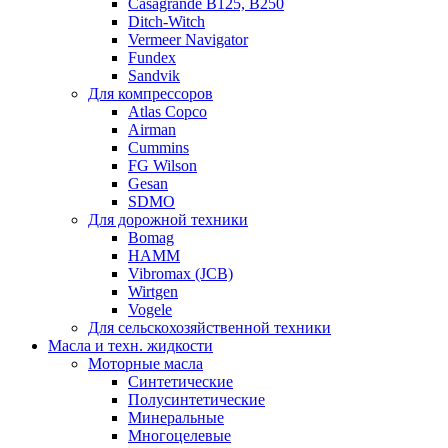
Casagrande B125, B250
Ditch-Witch
Vermeer Navigator
Fundex
Sandvik
Для компрессоров
Atlas Copco
Airman
Cummins
FG Wilson
Gesan
SDMO
Для дорожной техники
Bomag
HAMM
Vibromax (JCB)
Wirtgen
Vogele
Для сельскохозяйственной техники
Масла и техн. жидкости
Моторные масла
Синтетические
Полусинтетические
Минеральные
Многоцелевые