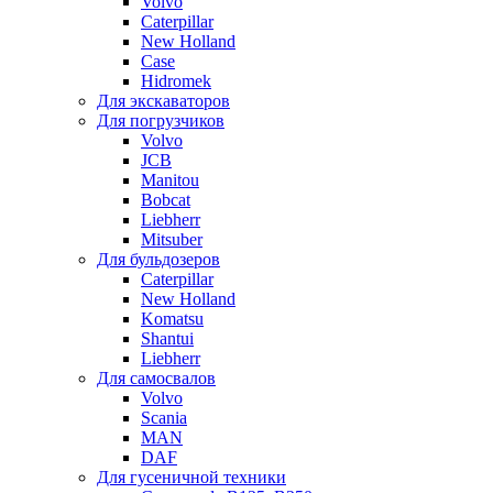
Volvo
Caterpillar
New Holland
Case
Hidromek
Для экскаваторов
Для погрузчиков
Volvo
JCB
Manitou
Bobcat
Liebherr
Mitsuber
Для бульдозеров
Caterpillar
New Holland
Komatsu
Shantui
Liebherr
Для самосвалов
Volvo
Scania
MAN
DAF
Для гусеничной техники