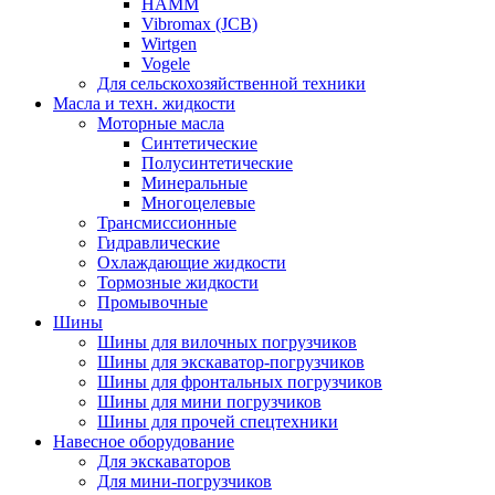
HAMM
Vibromax (JCB)
Wirtgen
Vogele
Для сельскохозяйственной техники
Масла и техн. жидкости
Моторные масла
Синтетические
Полусинтетические
Минеральные
Многоцелевые
Трансмиссионные
Гидравлические
Охлаждающие жидкости
Тормозные жидкости
Промывочные
Шины
Шины для вилочных погрузчиков
Шины для экскаватор-погрузчиков
Шины для фронтальных погрузчиков
Шины для мини погрузчиков
Шины для прочей спецтехники
Навесное оборудование
Для экскаваторов
Для мини-погрузчиков