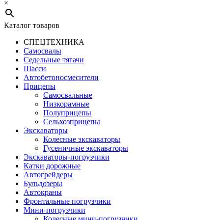
×
Каталог товаров
СПЕЦТЕХНИКА
Самосвалы
Седельные тягачи
Шасси
Автобетоно­смесители
Прицепы
Самосвальные
Низкорамные
Полуприцепы
Сельхозприцепы
Экскаваторы
Колесные экскаваторы
Гусеничные экскаваторы
Экскаваторы-погрузчики
Катки дорожные
Автогрейдеры
Бульдозеры
Автокраны
Фронтальные погрузчики
Мини-погрузчики
Колесные мини-погрузчики