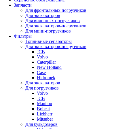
Запчасти
Для фронтальных погрузчиков
Для экскаваторов
Для вилочных погрузчиков
Для экскаваторов-погрузчиков
Для мини-погрузчиков
Фильтры
Топливные сепараторы
Для экскаваторов-погрузчиков
JCB
Volvo
Caterpillar
New Holland
Case
Hidromek
Для экскаваторов
Для погрузчиков
Volvo
JCB
Manitou
Bobcat
Liebherr
Mitsuber
Для бульдозеров