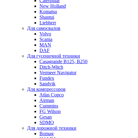
Caterpillar
New Holland
Komatsu
Shantui
Liebherr
Для самосвалов
Volvo
Scania
MAN
DAF
Для гусеничной техники
Casagrande B125, B250
Ditch-Witch
Vermeer Navigator
Fundex
Sandvik
Для компрессоров
Atlas Copco
Airman
Cummins
FG Wilson
Gesan
SDMO
Для дорожной техники
Bomag