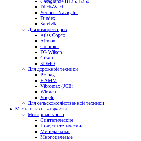
Casagrande B125, B250
Ditch-Witch
Vermeer Navigator
Fundex
Sandvik
Для компрессоров
Atlas Copco
Airman
Cummins
FG Wilson
Gesan
SDMO
Для дорожной техники
Bomag
HAMM
Vibromax (JCB)
Wirtgen
Vogele
Для сельскохозяйственной техники
Масла и техн. жидкости
Моторные масла
Синтетические
Полусинтетические
Минеральные
Многоцелевые