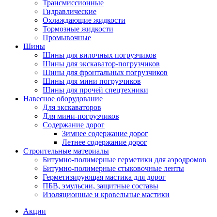
Трансмиссионные
Гидравлические
Охлаждающие жидкости
Тормозные жидкости
Промывочные
Шины
Шины для вилочных погрузчиков
Шины для экскаватор-погрузчиков
Шины для фронтальных погрузчиков
Шины для мини погрузчиков
Шины для прочей спецтехники
Навесное оборудование
Для экскаваторов
Для мини-погрузчиков
Содержание дорог
Зимнее содержание дорог
Летнее содержание дорог
Строительные материалы
Битумно-полимерные герметики для аэродромов
Битумно-полимерные стыковочные ленты
Герметизирующая мастика для дорог
ПБВ, эмульсии, защитные составы
Изоляционные и кровельные мастики
Акции