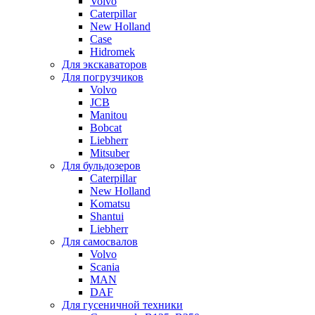
Volvo
Caterpillar
New Holland
Case
Hidromek
Для экскаваторов
Для погрузчиков
Volvo
JCB
Manitou
Bobcat
Liebherr
Mitsuber
Для бульдозеров
Caterpillar
New Holland
Komatsu
Shantui
Liebherr
Для самосвалов
Volvo
Scania
MAN
DAF
Для гусеничной техники