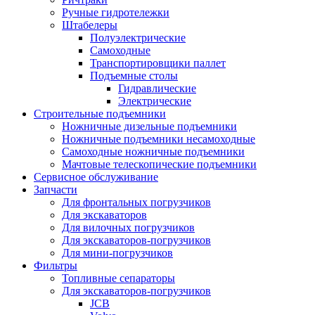
Ручные гидротележки
Штабелеры
Полуэлектрические
Самоходные
Транспортировщики паллет
Подъемные столы
Гидравлические
Электрические
Строительные подъемники
Ножничные дизельные подъемники
Ножничные подъемники несамоходные
Самоходные ножничные подъемники
Мачтовые телескопические подъемники
Сервисное обслуживание
Запчасти
Для фронтальных погрузчиков
Для экскаваторов
Для вилочных погрузчиков
Для экскаваторов-погрузчиков
Для мини-погрузчиков
Фильтры
Топливные сепараторы
Для экскаваторов-погрузчиков
JCB