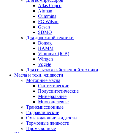
Для компрессоров
Atlas Copco
Airman
Cummins
FG Wilson
Gesan
SDMO
Для дорожной техники
Bomag
HAMM
Vibromax (JCB)
Wirtgen
Vogele
Для сельскохозяйственной техники
Масла и техн. жидкости
Моторные масла
Синтетические
Полусинтетические
Минеральные
Многоцелевые
Трансмиссионные
Гидравлические
Охлаждающие жидкости
Тормозные жидкости
Промывочные