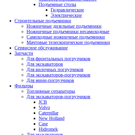
Подъемные столы
Гидравлические
Электрические
Строительные подъемники
Ножничные дизельные подъемники
Ножничные подъемники несамоходные
Самоходные ножничные подъемники
Мачтовые телескопические подъемники
Сервисное обслуживание
Запчасти
Для фронтальных погрузчиков
Для экскаваторов
Для вилочных погрузчиков
Для экскаваторов-погрузчиков
Для мини-погрузчиков
Фильтры
Топливные сепараторы
Для экскаваторов-погрузчиков
JCB
Volvo
Caterpillar
New Holland
Case
Hidromek
Для экскаваторов