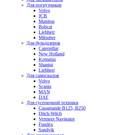
Для погрузчиков
Volvo
JCB
Manitou
Bobcat
Liebherr
Mitsuber
Для бульдозеров
Caterpillar
New Holland
Komatsu
Shantui
Liebherr
Для самосвалов
Volvo
Scania
MAN
DAF
Для гусеничной техники
Casagrande B125, B250
Ditch-Witch
Vermeer Navigator
Fundex
Sandvik