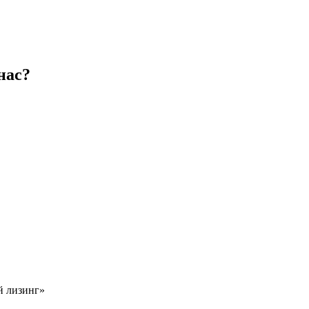
нас?
й лизинг»