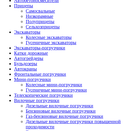
Автобетоно­смесители
Прицепы
Самосвальные
Низкорамные
Полуприцепы
Сельхозприцепы
Экскаваторы
Колесные экскаваторы
Гусеничные экскаваторы
Экскаваторы-погрузчики
Катки дорожные
Автогрейдеры
Бульдозеры
Автокраны
Фронтальные погрузчики
Мини-погрузчики
Колесные мини-погрузчики
Гусеничные мини-погрузчики
Телескопические погрузчики
Вилочные погрузчики
Дизельные вилочные погрузчики
Бензиновые вилочные погрузчики
Газ-бензиновые вилочные погрузчики
Дизельные вилочные погрузчики повышенной
проходимости