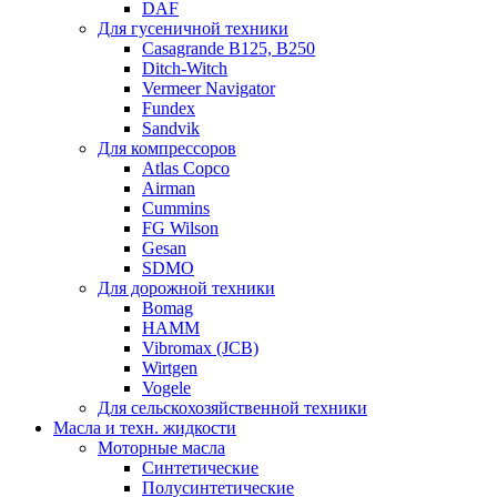
DAF
Для гусеничной техники
Casagrande B125, B250
Ditch-Witch
Vermeer Navigator
Fundex
Sandvik
Для компрессоров
Atlas Copco
Airman
Cummins
FG Wilson
Gesan
SDMO
Для дорожной техники
Bomag
HAMM
Vibromax (JCB)
Wirtgen
Vogele
Для сельскохозяйственной техники
Масла и техн. жидкости
Моторные масла
Синтетические
Полусинтетические