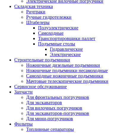
Электрические вилочные погрузчики
Складская техника
Ричтраки
Ручные гидротележки
Штабелеры
Полуэлектрические
Самоходные
Транспортировщики паллет
Подъемные столы
Гидравлические
Электрические
Строительные подъемники
Ножничные дизельные подъемники
Ножничные подъемники несамоходные
Самоходные ножничные подъемники
Мачтовые телескопические подъемники
Сервисное обслуживание
Запчасти
Для фронтальных погрузчиков
Для экскаваторов
Для вилочных погрузчиков
Для экскаваторов-погрузчиков
Для мини-погрузчиков
Фильтры
Топливные сепараторы