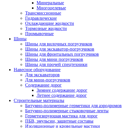
Минеральные
Многоцелевые
Трансмиссионные
Гидравлические
Охлаждающие жидкости
Тормозные жидкости
Промывочные
Шины
Шины для вилочных погрузчиков
Шины для экскаватор-погрузчиков
Шины для фронтальных погрузчиков
Шины для мини погрузчиков
Шины для прочей спецтехники
Навесное оборудование
Для экскаваторов
Для мини-погрузчиков
Содержание дорог
Зимнее содержание дорог
Летнее содержание дорог
Строительные материалы
Битумно-полимерные герметики для аэродромов
Битумно-полимерные стыковочные ленты
Герметизирующая мастика для дорог
ПБВ, эмульсии, защитные составы
Изоляционные и кровельные мастики