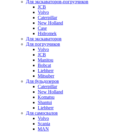
Для экскаваторов-погрузчиков
JCB
Volvo
Caterpillar
New Holland
Case
Hidromek
Для экскаваторов
Для погрузчиков
Volvo
JCB
Manitou
Bobcat
Liebherr
Mitsuber
Для бульдозеров
Caterpillar
New Holland
Komatsu
Shantui
Liebherr
Для самосвалов
Volvo
Scania
MAN