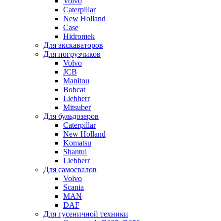
Volvo
Caterpillar
New Holland
Case
Hidromek
Для экскаваторов
Для погрузчиков
Volvo
JCB
Manitou
Bobcat
Liebherr
Mitsuber
Для бульдозеров
Caterpillar
New Holland
Komatsu
Shantui
Liebherr
Для самосвалов
Volvo
Scania
MAN
DAF
Для гусеничной техники