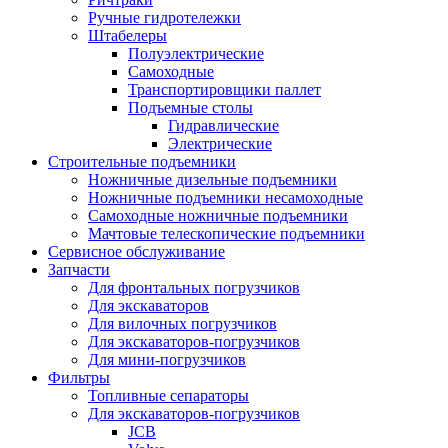
Ручные гидротележки
Штабелеры
Полуэлектрические
Самоходные
Транспортировщики паллет
Подъемные столы
Гидравлические
Электрические
Строительные подъемники
Ножничные дизельные подъемники
Ножничные подъемники несамоходные
Самоходные ножничные подъемники
Мачтовые телескопические подъемники
Сервисное обслуживание
Запчасти
Для фронтальных погрузчиков
Для экскаваторов
Для вилочных погрузчиков
Для экскаваторов-погрузчиков
Для мини-погрузчиков
Фильтры
Топливные сепараторы
Для экскаваторов-погрузчиков
JCB