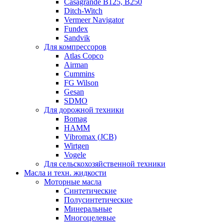
Casagrande B125, B250
Ditch-Witch
Vermeer Navigator
Fundex
Sandvik
Для компрессоров
Atlas Copco
Airman
Cummins
FG Wilson
Gesan
SDMO
Для дорожной техники
Bomag
HAMM
Vibromax (JCB)
Wirtgen
Vogele
Для сельскохозяйственной техники
Масла и техн. жидкости
Моторные масла
Синтетические
Полусинтетические
Минеральные
Многоцелевые