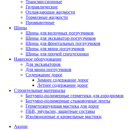
Трансмиссионные
Гидравлические
Охлаждающие жидкости
Тормозные жидкости
Промывочные
Шины
Шины для вилочных погрузчиков
Шины для экскаватор-погрузчиков
Шины для фронтальных погрузчиков
Шины для мини погрузчиков
Шины для прочей спецтехники
Навесное оборудование
Для экскаваторов
Для мини-погрузчиков
Содержание дорог
Зимнее содержание дорог
Летнее содержание дорог
Строительные материалы
Битумно-полимерные герметики для аэродромов
Битумно-полимерные стыковочные ленты
Герметизирующая мастика для дорог
ПБВ, эмульсии, защитные составы
Изоляционные и кровельные мастики
Акции