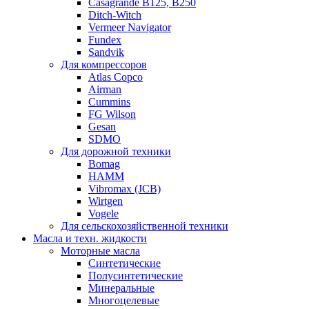
Casagrande B125, B250
Ditch-Witch
Vermeer Navigator
Fundex
Sandvik
Для компрессоров
Atlas Copco
Airman
Cummins
FG Wilson
Gesan
SDMO
Для дорожной техники
Bomag
HAMM
Vibromax (JCB)
Wirtgen
Vogele
Для сельскохозяйственной техники
Масла и техн. жидкости
Моторные масла
Синтетические
Полусинтетические
Минеральные
Многоцелевые