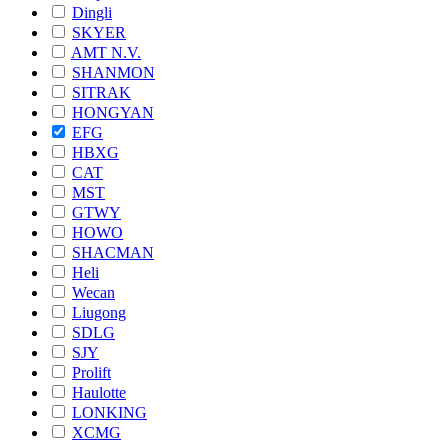
Dingli
SKYER
AMT N.V.
SHANMON
SITRAK
HONGYAN
EFG
HBXG
CAT
MST
GTWY
HOWO
SHACMAN
Heli
Wecan
Liugong
SDLG
SJY
Prolift
Haulotte
LONKING
XCMG