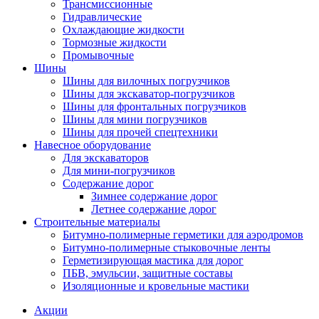
Трансмиссионные
Гидравлические
Охлаждающие жидкости
Тормозные жидкости
Промывочные
Шины
Шины для вилочных погрузчиков
Шины для экскаватор-погрузчиков
Шины для фронтальных погрузчиков
Шины для мини погрузчиков
Шины для прочей спецтехники
Навесное оборудование
Для экскаваторов
Для мини-погрузчиков
Содержание дорог
Зимнее содержание дорог
Летнее содержание дорог
Строительные материалы
Битумно-полимерные герметики для аэродромов
Битумно-полимерные стыковочные ленты
Герметизирующая мастика для дорог
ПБВ, эмульсии, защитные составы
Изоляционные и кровельные мастики
Акции