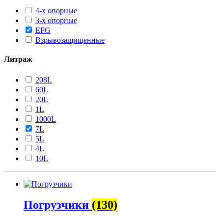
4-х опорные
3-х опорные
EFG
Взрывозащищенные
Литраж
208L
60L
20L
1L
1000L
7L
5L
4L
10L
Погрузчики
(130)