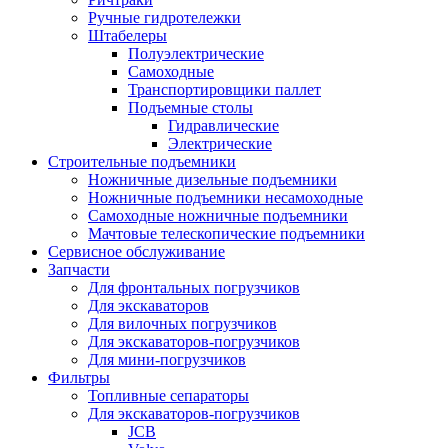
Ручные гидротележки
Штабелеры
Полуэлектрические
Самоходные
Транспортировщики паллет
Подъемные столы
Гидравлические
Электрические
Строительные подъемники
Ножничные дизельные подъемники
Ножничные подъемники несамоходные
Самоходные ножничные подъемники
Мачтовые телескопические подъемники
Сервисное обслуживание
Запчасти
Для фронтальных погрузчиков
Для экскаваторов
Для вилочных погрузчиков
Для экскаваторов-погрузчиков
Для мини-погрузчиков
Фильтры
Топливные сепараторы
Для экскаваторов-погрузчиков
JCB