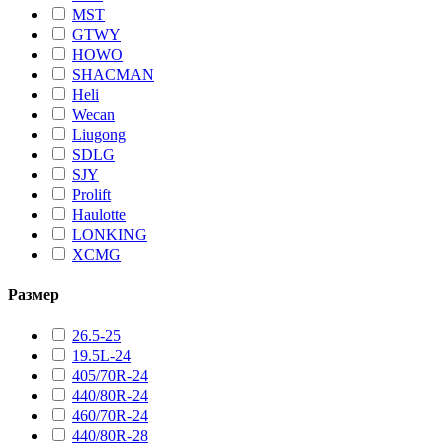
MST
GTWY
HOWO
SHACMAN
Heli
Wecan
Liugong
SDLG
SJY
Prolift
Haulotte
LONKING
XCMG
Размер
26.5-25
19.5L-24
405/70R-24
440/80R-24
460/70R-24
440/80R-28