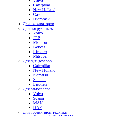
Volvo
Caterpillar
New Holland
Case
Hidromek
Для экскаваторов
Для погрузчиков
Volvo
JCB
Manitou
Bobcat
Liebherr
Mitsuber
Для бульдозеров
Caterpillar
New Holland
Komatsu
Shantui
Liebherr
Для самосвалов
Volvo
Scania
MAN
DAF
Для гусеничной техники