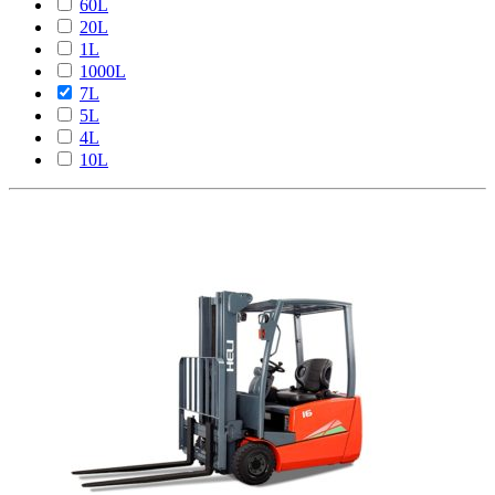
60L
20L
1L
1000L
7L
5L
4L
10L