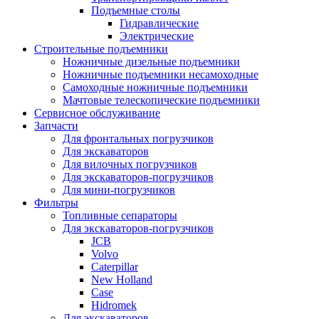
Подъемные столы
Гидравлические
Электрические
Строительные подъемники
Ножничные дизельные подъемники
Ножничные подъемники несамоходные
Самоходные ножничные подъемники
Мачтовые телескопические подъемники
Сервисное обслуживание
Запчасти
Для фронтальных погрузчиков
Для экскаваторов
Для вилочных погрузчиков
Для экскаваторов-погрузчиков
Для мини-погрузчиков
Фильтры
Топливные сепараторы
Для экскаваторов-погрузчиков
JCB
Volvo
Caterpillar
New Holland
Case
Hidromek
Для экскаваторов