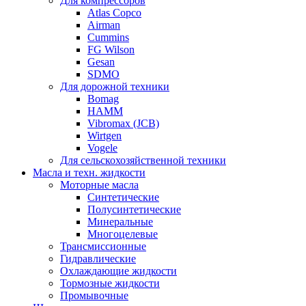
Для компрессоров
Atlas Copco
Airman
Cummins
FG Wilson
Gesan
SDMO
Для дорожной техники
Bomag
HAMM
Vibromax (JCB)
Wirtgen
Vogele
Для сельскохозяйственной техники
Масла и техн. жидкости
Моторные масла
Синтетические
Полусинтетические
Минеральные
Многоцелевые
Трансмиссионные
Гидравлические
Охлаждающие жидкости
Тормозные жидкости
Промывочные