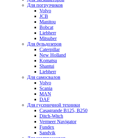
Для погрузчиков
Volvo
JCB
Manitou
Bobcat
Liebherr
Mitsuber
Для бульдозеров
Caterpillar
New Holland
Komatsu
Shantui
Liebherr
Для самосвалов
Volvo
Scania
MAN
DAF
Для гусеничной техники
Casagrande B125, B250
Ditch-Witch
Vermeer Navigator
Fundex
Sandvik