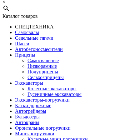
×
Каталог товаров
СПЕЦТЕХНИКА
Самосвалы
Седельные тягачи
Шасси
Автобетоно­смесители
Прицепы
Самосвальные
Низкорамные
Полуприцепы
Сельхозприцепы
Экскаваторы
Колесные экскаваторы
Гусеничные экскаваторы
Экскаваторы-погрузчики
Катки дорожные
Автогрейдеры
Бульдозеры
Автокраны
Фронтальные погрузчики
Мини-погрузчики
Колесные мини-погрузчики