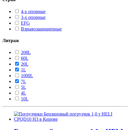
4-х опорные
3-х опорные
EFG
Взрывозащищенные
Литраж
208L
60L
20L
1L
1000L
7L
5L
4L
10L