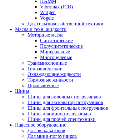
HAMM
Vibromax (JCB)
Wirtgen
Vogele
Для сельскохозяйственной техники
Масла и техн. жидкости
Моторные масла
Синтетические
Полусинтетические
Минеральные
Многоцелевые
Трансмиссионные
Гидравлические
Охлаждающие жидкости
Тормозные жидкости
Промывочные
Шины
Шины для вилочных погрузчиков
Шины для экскаватор-погрузчиков
Шины для фронтальных погрузчиков
Шины для мини погрузчиков
Шины для прочей спецтехники
Навесное оборудование
Для экскаваторов
Для мини-погрузчиков