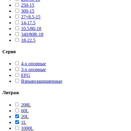
250-15
300-15
27×8.5-15
14-17.5
10.5/80-18
340/80R-18
18-22.5
Серия
4-х опорные
3-х опорные
EFG
Взрывозащищенные
Литраж
208L
60L
20L
1L
1000L