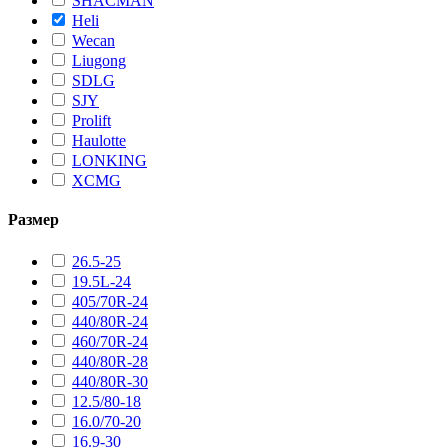
SHACMAN
Heli
Wecan
Liugong
SDLG
SJY
Prolift
Haulotte
LONKING
XCMG
Размер
26.5-25
19.5L-24
405/70R-24
440/80R-24
460/70R-24
440/80R-28
440/80R-30
12.5/80-18
16.0/70-20
16.9-30