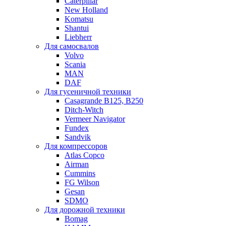
Caterpillar
New Holland
Komatsu
Shantui
Liebherr
Для самосвалов
Volvo
Scania
MAN
DAF
Для гусеничной техники
Casagrande B125, B250
Ditch-Witch
Vermeer Navigator
Fundex
Sandvik
Для компрессоров
Atlas Copco
Airman
Cummins
FG Wilson
Gesan
SDMO
Для дорожной техники
Bomag