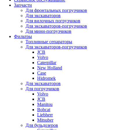
Запчасти
Для фронтальных погрузчиков
Для экскаваторов
Для вилочных погрузчиков
Для экскаваторов-погрузчиков
Для мини-погрузчиков
Фильтры
Топливные сепараторы
Для экскаваторов-погрузчиков
JCB
Volvo
Caterpillar
New Holland
Case
Hidromek
Для экскаваторов
Для погрузчиков
Volvo
JCB
Manitou
Bobcat
Liebherr
Mitsuber
Для бульдозеров