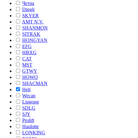
Четра
Dingli
SKYER
AMT N.V.
SHANMON
SITRAK
HONGYAN
EFG
HBXG
CAT
MST
GTWY
HOWO
SHACMAN
Heli
Wecan
Liugong
SDLG
SJY
Prolift
Haulotte
LONKING