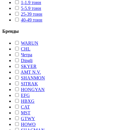
1-1.9 тонн
5-5.9 тонн
25-39 тонн
40-49 тонн
Бренды
WARUN
CHL
Четра
Dingli
SKYER
AMT N.V.
SHANMON
SITRAK
HONGYAN
EFG
HBXG
CAT
MST
GTWY
HOWO