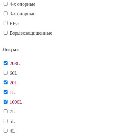
4-х опорные
3-х опорные
EFG
Взрывозащищенные
Литраж
208L
60L
20L
1L
1000L
7L
5L
4L