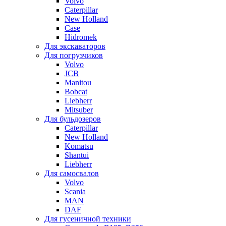
Volvo
Caterpillar
New Holland
Case
Hidromek
Для экскаваторов
Для погрузчиков
Volvo
JCB
Manitou
Bobcat
Liebherr
Mitsuber
Для бульдозеров
Caterpillar
New Holland
Komatsu
Shantui
Liebherr
Для самосвалов
Volvo
Scania
MAN
DAF
Для гусеничной техники