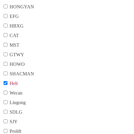
HONGYAN
EFG
HBXG
CAT
MST
GTWY
HOWO
SHACMAN
Heli
Wecan
Liugong
SDLG
SJY
Prolift