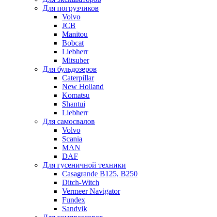
Для погрузчиков
Volvo
JCB
Manitou
Bobcat
Liebherr
Mitsuber
Для бульдозеров
Caterpillar
New Holland
Komatsu
Shantui
Liebherr
Для самосвалов
Volvo
Scania
MAN
DAF
Для гусеничной техники
Casagrande B125, B250
Ditch-Witch
Vermeer Navigator
Fundex
Sandvik