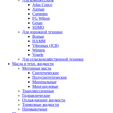
Для компрессоров
Atlas Copco
Airman
Cummins
FG Wilson
Gesan
SDMO
Для дорожной техники
Bomag
HAMM
Vibromax (JCB)
Wirtgen
Vogele
Для сельскохозяйственной техники
Масла и техн. жидкости
Моторные масла
Синтетические
Полусинтетические
Минеральные
Многоцелевые
Трансмиссионные
Гидравлические
Охлаждающие жидкости
Тормозные жидкости
Промывочные