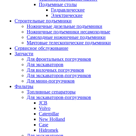
Подъемные столы
Гидравлические
Электрические
Строительные подъемники
Ножничные дизельные подъемники
Ножничные подъемники несамоходные
Самоходные ножничные подъемники
Мачтовые телескопические подъемники
Сервисное обслуживание
Запчасти
Для фронтальных погрузчиков
Для экскаваторов
Для вилочных погрузчиков
Для экскаваторов-погрузчиков
Для мини-погрузчиков
Фильтры
Топливные сепараторы
Для экскаваторов-погрузчиков
JCB
Volvo
Caterpillar
New Holland
Case
Hidromek
Для экскаваторов