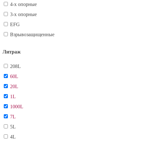
4-х опорные
3-х опорные
EFG
Взрывозащищенные
Литраж
208L
60L
20L
1L
1000L
7L
5L
4L