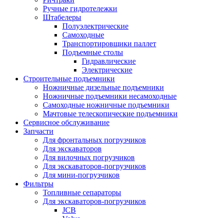
Ручные гидротележки
Штабелеры
Полуэлектрические
Самоходные
Транспортировщики паллет
Подъемные столы
Гидравлические
Электрические
Строительные подъемники
Ножничные дизельные подъемники
Ножничные подъемники несамоходные
Самоходные ножничные подъемники
Мачтовые телескопические подъемники
Сервисное обслуживание
Запчасти
Для фронтальных погрузчиков
Для экскаваторов
Для вилочных погрузчиков
Для экскаваторов-погрузчиков
Для мини-погрузчиков
Фильтры
Топливные сепараторы
Для экскаваторов-погрузчиков
JCB