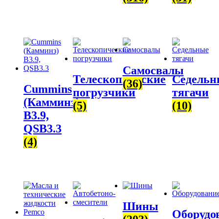
Самосвалы
Телескопические
Седельн
(36)
Cummins
погрузчики
тягачи
(Камминз)
(5)
(10)
B3.9,
QSB3.3
(4)
Шины
Оборудо