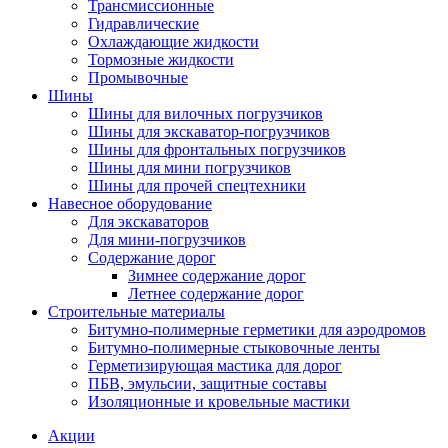
Трансмиссионные
Гидравлические
Охлаждающие жидкости
Тормозные жидкости
Промывочные
Шины
Шины для вилочных погрузчиков
Шины для экскаватор-погрузчиков
Шины для фронтальных погрузчиков
Шины для мини погрузчиков
Шины для прочей спецтехники
Навесное оборудование
Для экскаваторов
Для мини-погрузчиков
Содержание дорог
Зимнее содержание дорог
Летнее содержание дорог
Строительные материалы
Битумно-полимерные герметики для аэродромов
Битумно-полимерные стыковочные ленты
Герметизирующая мастика для дорог
ПБВ, эмульсии, защитные составы
Изоляционные и кровельные мастики
Акции