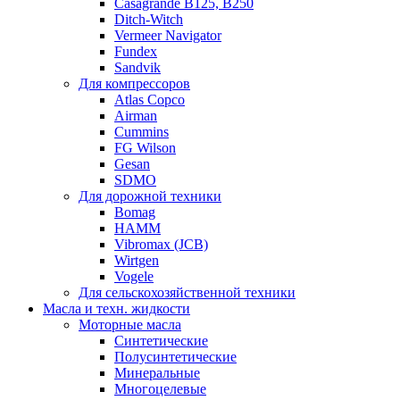
Casagrande B125, B250
Ditch-Witch
Vermeer Navigator
Fundex
Sandvik
Для компрессоров
Atlas Copco
Airman
Cummins
FG Wilson
Gesan
SDMO
Для дорожной техники
Bomag
HAMM
Vibromax (JCB)
Wirtgen
Vogele
Для сельскохозяйственной техники
Масла и техн. жидкости
Моторные масла
Синтетические
Полусинтетические
Минеральные
Многоцелевые