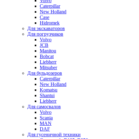
Volvo
Caterpillar
New Holland
Case
Hidromek
Для экскаваторов
Для погрузчиков
Volvo
JCB
Manitou
Bobcat
Liebherr
Mitsuber
Для бульдозеров
Caterpillar
New Holland
Komatsu
Shantui
Liebherr
Для самосвалов
Volvo
Scania
MAN
DAF
Для гусеничной техники