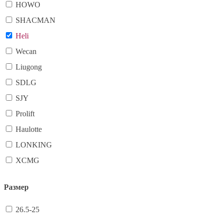
HOWO
SHACMAN
Heli
Wecan
Liugong
SDLG
SJY
Prolift
Haulotte
LONKING
XCMG
Размер
26.5-25