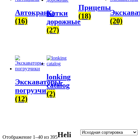
Прицепы
Автокраны
Экскава
Катки
(18)
(16)
(20)
дорожные
(27)
lonking
Экскаваторы-
catalog
погрузчики
(2)
(12)
Heli
Отображение 1–40 из 395