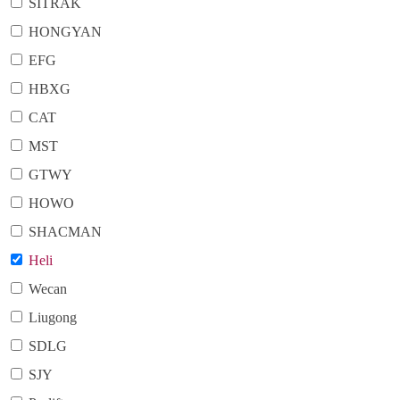
SITRAK
HONGYAN
EFG
HBXG
CAT
MST
GTWY
HOWO
SHACMAN
Heli
Wecan
Liugong
SDLG
SJY