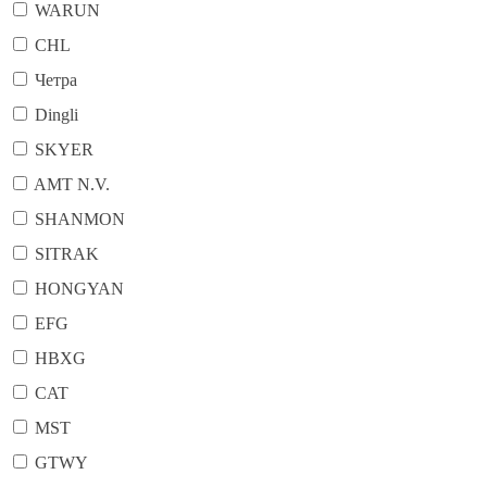
WARUN
CHL
Четра
Dingli
SKYER
AMT N.V.
SHANMON
SITRAK
HONGYAN
EFG
HBXG
CAT
MST
GTWY