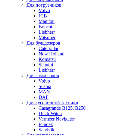
Для погрузчиков
Volvo
JCB
Manitou
Bobcat
Liebherr
Mitsuber
Для бульдозеров
Caterpillar
New Holland
Komatsu
Shantui
Liebherr
Для самосвалов
Volvo
Scania
MAN
DAF
Для гусеничной техники
Casagrande B125, B250
Ditch-Witch
Vermeer Navigator
Fundex
Sandvik