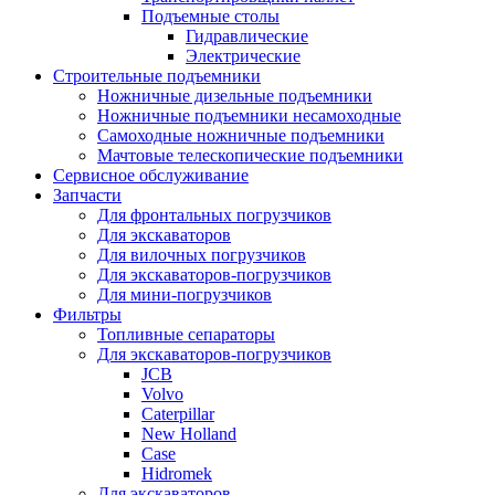
Подъемные столы
Гидравлические
Электрические
Строительные подъемники
Ножничные дизельные подъемники
Ножничные подъемники несамоходные
Самоходные ножничные подъемники
Мачтовые телескопические подъемники
Сервисное обслуживание
Запчасти
Для фронтальных погрузчиков
Для экскаваторов
Для вилочных погрузчиков
Для экскаваторов-погрузчиков
Для мини-погрузчиков
Фильтры
Топливные сепараторы
Для экскаваторов-погрузчиков
JCB
Volvo
Caterpillar
New Holland
Case
Hidromek
Для экскаваторов