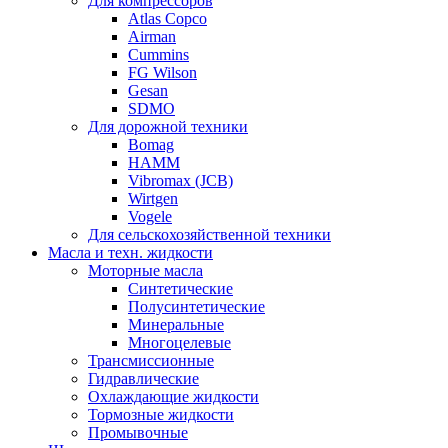
Для компрессоров
Atlas Copco
Airman
Cummins
FG Wilson
Gesan
SDMO
Для дорожной техники
Bomag
HAMM
Vibromax (JCB)
Wirtgen
Vogele
Для сельскохозяйственной техники
Масла и техн. жидкости
Моторные масла
Синтетические
Полусинтетические
Минеральные
Многоцелевые
Трансмиссионные
Гидравлические
Охлаждающие жидкости
Тормозные жидкости
Промывочные