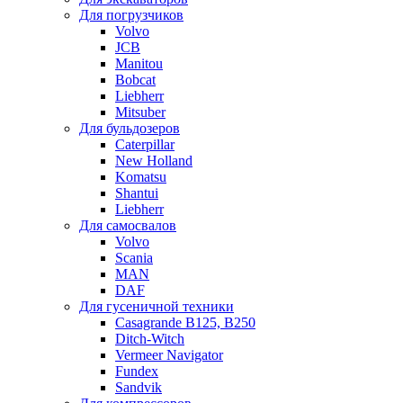
Для погрузчиков
Volvo
JCB
Manitou
Bobcat
Liebherr
Mitsuber
Для бульдозеров
Caterpillar
New Holland
Komatsu
Shantui
Liebherr
Для самосвалов
Volvo
Scania
MAN
DAF
Для гусеничной техники
Casagrande B125, B250
Ditch-Witch
Vermeer Navigator
Fundex
Sandvik