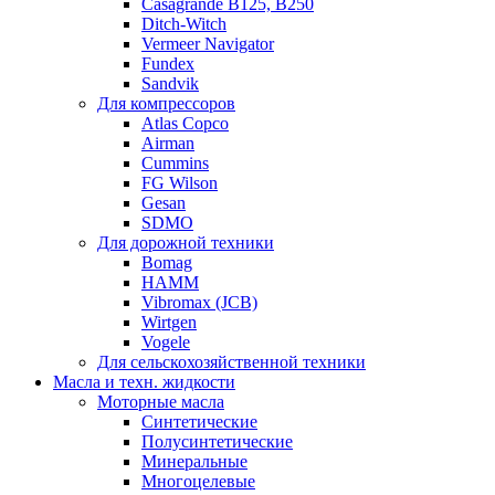
Casagrande B125, B250
Ditch-Witch
Vermeer Navigator
Fundex
Sandvik
Для компрессоров
Atlas Copco
Airman
Cummins
FG Wilson
Gesan
SDMO
Для дорожной техники
Bomag
HAMM
Vibromax (JCB)
Wirtgen
Vogele
Для сельскохозяйственной техники
Масла и техн. жидкости
Моторные масла
Синтетические
Полусинтетические
Минеральные
Многоцелевые