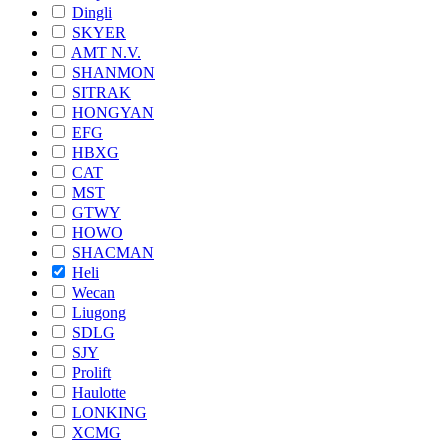
Dingli
SKYER
AMT N.V.
SHANMON
SITRAK
HONGYAN
EFG
HBXG
CAT
MST
GTWY
HOWO
SHACMAN
Heli
Wecan
Liugong
SDLG
SJY
Prolift
Haulotte
LONKING
XCMG