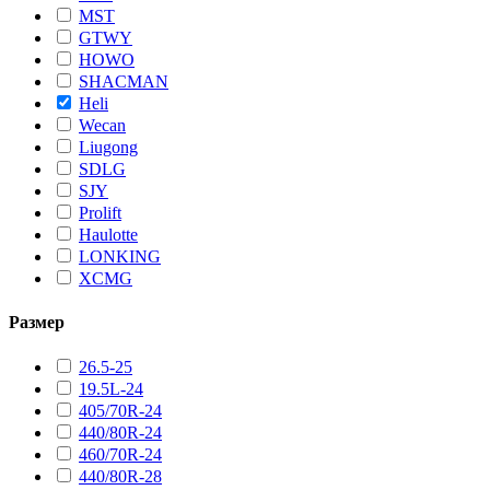
MST
GTWY
HOWO
SHACMAN
Heli
Wecan
Liugong
SDLG
SJY
Prolift
Haulotte
LONKING
XCMG
Размер
26.5-25
19.5L-24
405/70R-24
440/80R-24
460/70R-24
440/80R-28