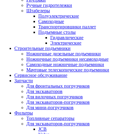
Ручные гидротележки
Штабелеры
Полуэлектрические
Самоходные
Транспортировщики паллет
Подъемные столы
Гидравлические
Электрические
Строительные подъемники
Ножничные дизельные подъемники
Ножничные подъемники несамоходные
Самоходные ножничные подъемники
Мачтовые телескопические подъемники
Сервисное обслуживание
Запчасти
Для фронтальных погрузчиков
Для экскаваторов
Для вилочных погрузчиков
Для экскаваторов-погрузчиков
Для мини-погрузчиков
Фильтры
Топливные сепараторы
Для экскаваторов-погрузчиков
JCB