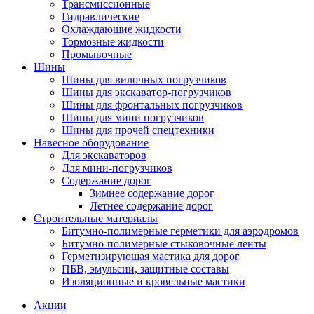
Трансмиссионные
Гидравлические
Охлаждающие жидкости
Тормозные жидкости
Промывочные
Шины
Шины для вилочных погрузчиков
Шины для экскаватор-погрузчиков
Шины для фронтальных погрузчиков
Шины для мини погрузчиков
Шины для прочей спецтехники
Навесное оборудование
Для экскаваторов
Для мини-погрузчиков
Содержание дорог
Зимнее содержание дорог
Летнее содержание дорог
Строительные материалы
Битумно-полимерные герметики для аэродромов
Битумно-полимерные стыковочные ленты
Герметизирующая мастика для дорог
ПБВ, эмульсии, защитные составы
Изоляционные и кровельные мастики
Акции