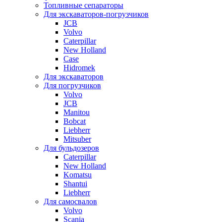
Топливные сепараторы
Для экскаваторов-погрузчиков
JCB
Volvo
Caterpillar
New Holland
Case
Hidromek
Для экскаваторов
Для погрузчиков
Volvo
JCB
Manitou
Bobcat
Liebherr
Mitsuber
Для бульдозеров
Caterpillar
New Holland
Komatsu
Shantui
Liebherr
Для самосвалов
Volvo
Scania