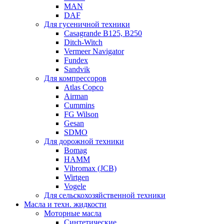
MAN
DAF
Для гусеничной техники
Casagrande B125, B250
Ditch-Witch
Vermeer Navigator
Fundex
Sandvik
Для компрессоров
Atlas Copco
Airman
Cummins
FG Wilson
Gesan
SDMO
Для дорожной техники
Bomag
HAMM
Vibromax (JCB)
Wirtgen
Vogele
Для сельскохозяйственной техники
Масла и техн. жидкости
Моторные масла
Синтетические