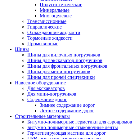
Полусинтетические
Минеральные
Многоцелевые
Трансмиссионные
Гидравлические
Охлаждающие жидкости
Тормозные жидкости
Промывочные
Шины
Шины для вилочных погрузчиков
Шины для экскаватор-погрузчиков
Шины для фронтальных погрузчиков
Шины для мини погрузчиков
Шины для прочей спецтехники
Навесное оборудование
Для экскаваторов
Для мини-погрузчиков
Содержание дорог
Зимнее содержание дорог
Летнее содержание дорог
Строительные материалы
Битумно-полимерные герметики для аэродромов
Битумно-полимерные стыковочные ленты
Герметизирующая мастика для дорог
ПБВ, эмульсии, защитные составы