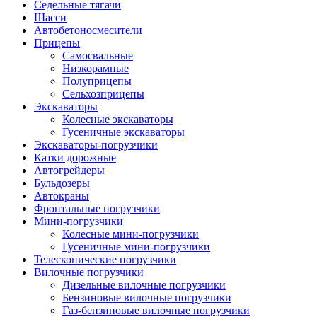
Седельные тягачи
Шасси
Автобетоно­смесители
Прицепы
Самосвальные
Низкорамные
Полуприцепы
Сельхозприцепы
Экскаваторы
Колесные экскаваторы
Гусеничные экскаваторы
Экскаваторы-погрузчики
Катки дорожные
Автогрейдеры
Бульдозеры
Автокраны
Фронтальные погрузчики
Мини-погрузчики
Колесные мини-погрузчики
Гусеничные мини-погрузчики
Телескопические погрузчики
Вилочные погрузчики
Дизельные вилочные погрузчики
Бензиновые вилочные погрузчики
Газ-бензиновые вилочные погрузчики