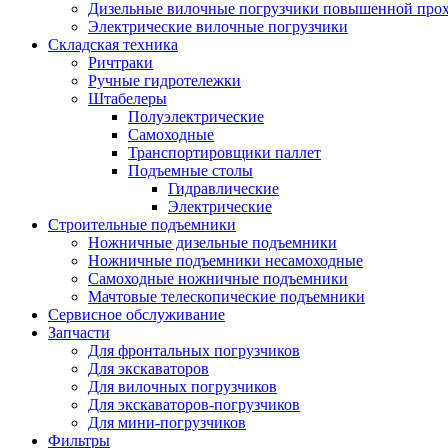
Дизельные вилочные погрузчики повышенной про
Электрические вилочные погрузчики
Складская техника
Ричтраки
Ручные гидротележки
Штабелеры
Полуэлектрические
Самоходные
Транспортировщики паллет
Подъемные столы
Гидравлические
Электрические
Строительные подъемники
Ножничные дизельные подъемники
Ножничные подъемники несамоходные
Самоходные ножничные подъемники
Мачтовые телескопические подъемники
Сервисное обслуживание
Запчасти
Для фронтальных погрузчиков
Для экскаваторов
Для вилочных погрузчиков
Для экскаваторов-погрузчиков
Для мини-погрузчиков
Фильтры