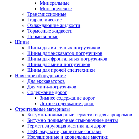
Минеральные
Многоцелевые
Трансмиссионные
Гидравлические
Охлаждающие жидкости
Тормозные жидкости
Промывочные
Шины
Шины для вилочных погрузчиков
Шины для экскаватор-погрузчиков
Шины для фронтальных погрузчиков
Шины для мини погрузчиков
Шины для прочей спецтехники
Навесное оборудование
Для экскаваторов
Для мини-погрузчиков
Содержание дорог
Зимнее содержание дорог
Летнее содержание дорог
Строительные материалы
Битумно-полимерные герметики для аэродромов
Битумно-полимерные стыковочные ленты
Герметизирующая мастика для дорог
ПБВ, эмульсии, защитные составы
Изоляционные и кровельные мастики