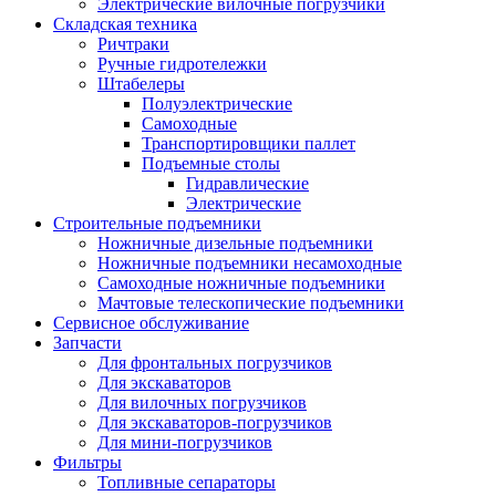
Электрические вилочные погрузчики
Складская техника
Ричтраки
Ручные гидротележки
Штабелеры
Полуэлектрические
Самоходные
Транспортировщики паллет
Подъемные столы
Гидравлические
Электрические
Строительные подъемники
Ножничные дизельные подъемники
Ножничные подъемники несамоходные
Самоходные ножничные подъемники
Мачтовые телескопические подъемники
Сервисное обслуживание
Запчасти
Для фронтальных погрузчиков
Для экскаваторов
Для вилочных погрузчиков
Для экскаваторов-погрузчиков
Для мини-погрузчиков
Фильтры
Топливные сепараторы