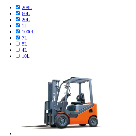
208L
60L
20L
1L
1000L
7L
5L
4L
10L