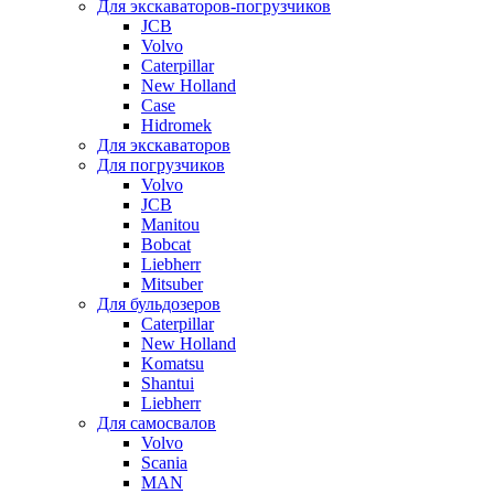
Для экскаваторов-погрузчиков
JCB
Volvo
Caterpillar
New Holland
Case
Hidromek
Для экскаваторов
Для погрузчиков
Volvo
JCB
Manitou
Bobcat
Liebherr
Mitsuber
Для бульдозеров
Caterpillar
New Holland
Komatsu
Shantui
Liebherr
Для самосвалов
Volvo
Scania
MAN