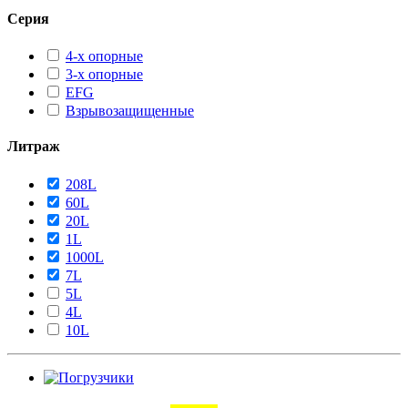
Серия
4-х опорные
3-х опорные
EFG
Взрывозащищенные
Литраж
208L
60L
20L
1L
1000L
7L
5L
4L
10L