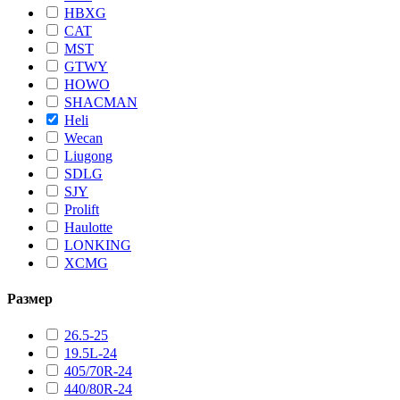
HBXG
CAT
MST
GTWY
HOWO
SHACMAN
Heli
Wecan
Liugong
SDLG
SJY
Prolift
Haulotte
LONKING
XCMG
Размер
26.5-25
19.5L-24
405/70R-24
440/80R-24