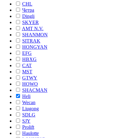
CHL
Четра
Dingli
SKYER
AMT N.V.
SHANMON
SITRAK
HONGYAN
EFG
HBXG
CAT
MST
GTWY
HOWO
SHACMAN
Heli
Wecan
Liugong
SDLG
SJY
Prolift
Haulotte