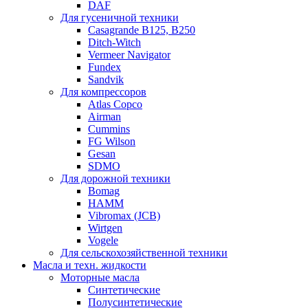
DAF
Для гусеничной техники
Casagrande B125, B250
Ditch-Witch
Vermeer Navigator
Fundex
Sandvik
Для компрессоров
Atlas Copco
Airman
Cummins
FG Wilson
Gesan
SDMO
Для дорожной техники
Bomag
HAMM
Vibromax (JCB)
Wirtgen
Vogele
Для сельскохозяйственной техники
Масла и техн. жидкости
Моторные масла
Синтетические
Полусинтетические