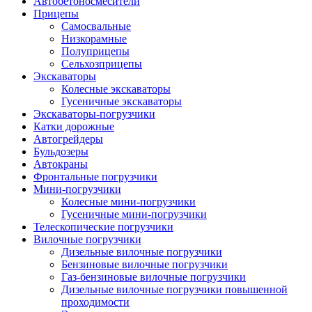
Автобетоно­смесители
Прицепы
Самосвальные
Низкорамные
Полуприцепы
Сельхозприцепы
Экскаваторы
Колесные экскаваторы
Гусеничные экскаваторы
Экскаваторы-погрузчики
Катки дорожные
Автогрейдеры
Бульдозеры
Автокраны
Фронтальные погрузчики
Мини-погрузчики
Колесные мини-погрузчики
Гусеничные мини-погрузчики
Телескопические погрузчики
Вилочные погрузчики
Дизельные вилочные погрузчики
Бензиновые вилочные погрузчики
Газ-бензиновые вилочные погрузчики
Дизельные вилочные погрузчики повышенной
проходимости