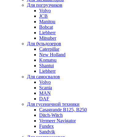
Для погрузчиков
Volvo
JCB
Manitou
Bobcat
Liebherr
Mitsuber
Для бульдозеров
Caterpillar
New Holland
Komatsu
Shantui
Liebherr
Для самосвалов
Volvo
Scania
MAN
DAF
Для гусеничной техники
Casagrande B125, B250
Ditch-Witch
Vermeer Navigator
Fundex
Sandvik