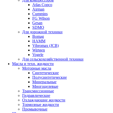
Для компрессоров
Atlas Copco
Airman
Cummins
FG Wilson
Gesan
SDMO
Для дорожной техники
Bomag
HAMM
Vibromax (JCB)
Wirtgen
Vogele
Для сельскохозяйственной техники
Масла и техн. жидкости
Моторные масла
Синтетические
Полусинтетические
Минеральные
Многоцелевые
Трансмиссионные
Гидравлические
Охлаждающие жидкости
Тормозные жидкости
Промывочные