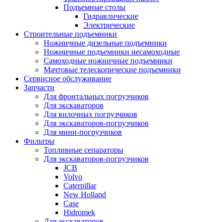
Подъемные столы
Гидравлические
Электрические
Строительные подъемники
Ножничные дизельные подъемники
Ножничные подъемники несамоходные
Самоходные ножничные подъемники
Мачтовые телескопические подъемники
Сервисное обслуживание
Запчасти
Для фронтальных погрузчиков
Для экскаваторов
Для вилочных погрузчиков
Для экскаваторов-погрузчиков
Для мини-погрузчиков
Фильтры
Топливные сепараторы
Для экскаваторов-погрузчиков
JCB
Volvo
Caterpillar
New Holland
Case
Hidromek
Для экскаваторов