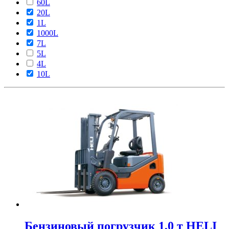
60L
20L
1L
1000L
7L
5L
4L
10L
Бензиновый погрузчик 1,0 т HELI