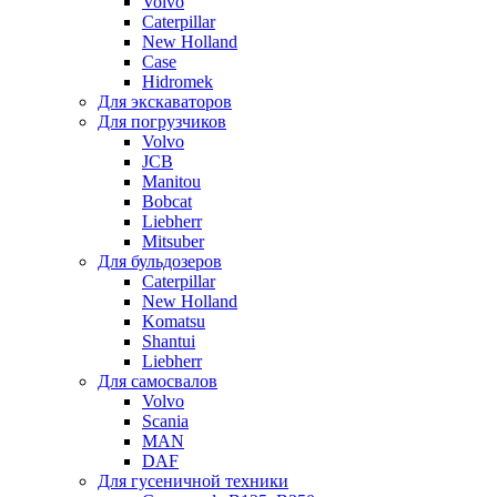
Volvo
Caterpillar
New Holland
Case
Hidromek
Для экскаваторов
Для погрузчиков
Volvo
JCB
Manitou
Bobcat
Liebherr
Mitsuber
Для бульдозеров
Caterpillar
New Holland
Komatsu
Shantui
Liebherr
Для самосвалов
Volvo
Scania
MAN
DAF
Для гусеничной техники