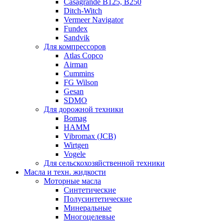
Casagrande B125, B250
Ditch-Witch
Vermeer Navigator
Fundex
Sandvik
Для компрессоров
Atlas Copco
Airman
Cummins
FG Wilson
Gesan
SDMO
Для дорожной техники
Bomag
HAMM
Vibromax (JCB)
Wirtgen
Vogele
Для сельскохозяйственной техники
Масла и техн. жидкости
Моторные масла
Синтетические
Полусинтетические
Минеральные
Многоцелевые