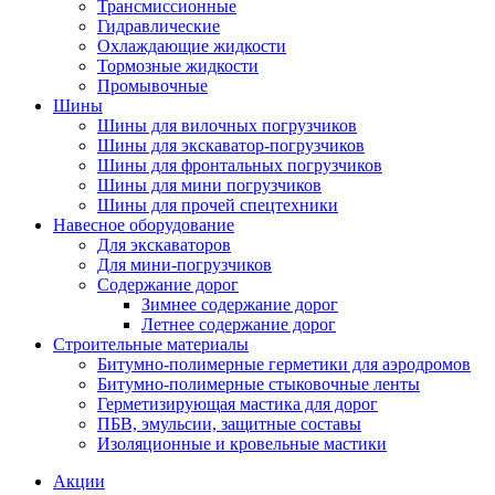
Трансмиссионные
Гидравлические
Охлаждающие жидкости
Тормозные жидкости
Промывочные
Шины
Шины для вилочных погрузчиков
Шины для экскаватор-погрузчиков
Шины для фронтальных погрузчиков
Шины для мини погрузчиков
Шины для прочей спецтехники
Навесное оборудование
Для экскаваторов
Для мини-погрузчиков
Содержание дорог
Зимнее содержание дорог
Летнее содержание дорог
Строительные материалы
Битумно-полимерные герметики для аэродромов
Битумно-полимерные стыковочные ленты
Герметизирующая мастика для дорог
ПБВ, эмульсии, защитные составы
Изоляционные и кровельные мастики
Акции