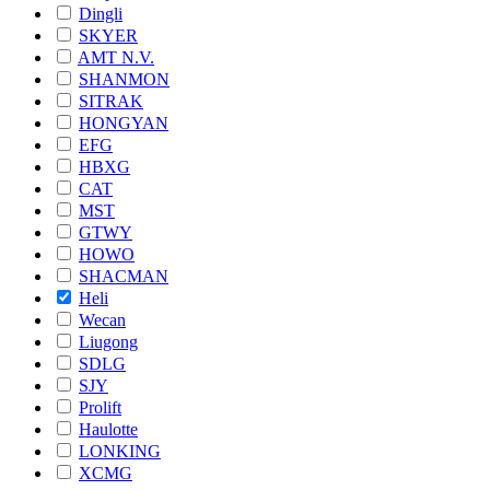
Dingli
SKYER
AMT N.V.
SHANMON
SITRAK
HONGYAN
EFG
HBXG
CAT
MST
GTWY
HOWO
SHACMAN
Heli
Wecan
Liugong
SDLG
SJY
Prolift
Haulotte
LONKING
XCMG