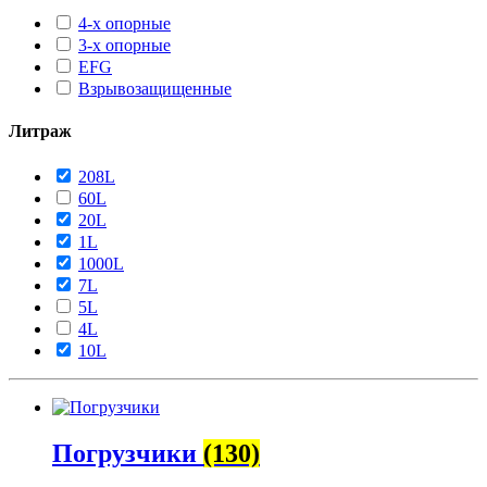
4-х опорные
3-х опорные
EFG
Взрывозащищенные
Литраж
208L
60L
20L
1L
1000L
7L
5L
4L
10L
Погрузчики
(130)