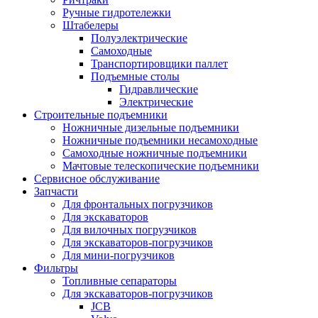
Ручные гидротележки
Штабелеры
Полуэлектрические
Самоходные
Транспортировщики паллет
Подъемные столы
Гидравлические
Электрические
Строительные подъемники
Ножничные дизельные подъемники
Ножничные подъемники несамоходные
Самоходные ножничные подъемники
Мачтовые телескопические подъемники
Сервисное обслуживание
Запчасти
Для фронтальных погрузчиков
Для экскаваторов
Для вилочных погрузчиков
Для экскаваторов-погрузчиков
Для мини-погрузчиков
Фильтры
Топливные сепараторы
Для экскаваторов-погрузчиков
JCB