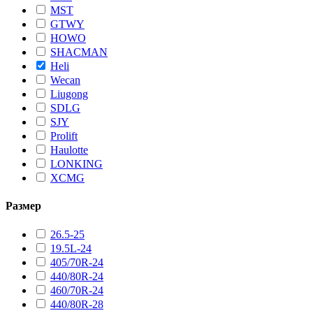
MST
GTWY
HOWO
SHACMAN
Heli
Wecan
Liugong
SDLG
SJY
Prolift
Haulotte
LONKING
XCMG
Размер
26.5-25
19.5L-24
405/70R-24
440/80R-24
460/70R-24
440/80R-28