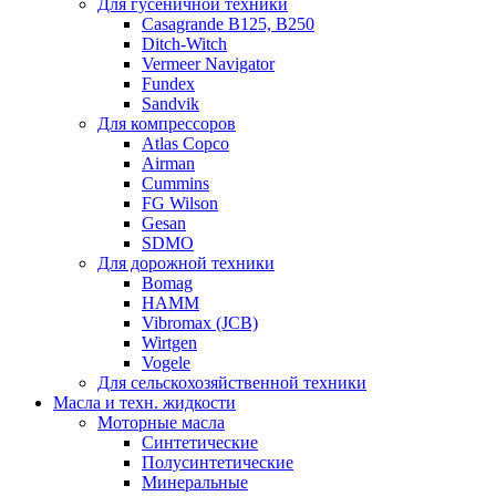
Для гусеничной техники
Casagrande B125, B250
Ditch-Witch
Vermeer Navigator
Fundex
Sandvik
Для компрессоров
Atlas Copco
Airman
Cummins
FG Wilson
Gesan
SDMO
Для дорожной техники
Bomag
HAMM
Vibromax (JCB)
Wirtgen
Vogele
Для сельскохозяйственной техники
Масла и техн. жидкости
Моторные масла
Синтетические
Полусинтетические
Минеральные