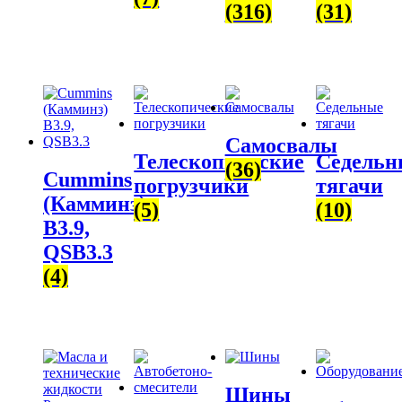
(316)
(31)
Самосвалы
Телескопические
Седельн
(36)
Cummins
погрузчики
тягачи
(Камминз)
(5)
(10)
B3.9,
QSB3.3
(4)
Шины