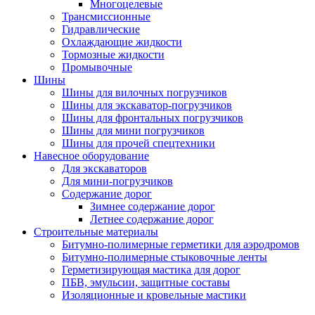
Многоцелевые
Трансмиссионные
Гидравлические
Охлаждающие жидкости
Тормозные жидкости
Промывочные
Шины
Шины для вилочных погрузчиков
Шины для экскаватор-погрузчиков
Шины для фронтальных погрузчиков
Шины для мини погрузчиков
Шины для прочей спецтехники
Навесное оборудование
Для экскаваторов
Для мини-погрузчиков
Содержание дорог
Зимнее содержание дорог
Летнее содержание дорог
Строительные материалы
Битумно-полимерные герметики для аэродромов
Битумно-полимерные стыковочные ленты
Герметизирующая мастика для дорог
ПБВ, эмульсии, защитные составы
Изоляционные и кровельные мастики