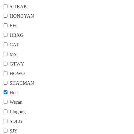
SITRAK
HONGYAN
EFG
HBXG
CAT
MST
GTWY
HOWO
SHACMAN
Heli
Wecan
Liugong
SDLG
SJY