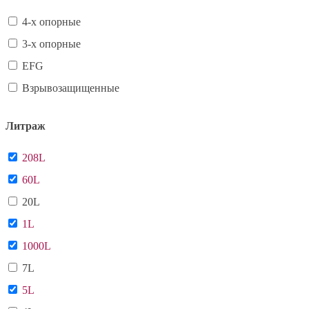
4-х опорные
3-х опорные
EFG
Взрывозащищенные
Литраж
208L
60L
20L
1L
1000L
7L
5L