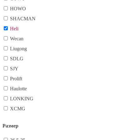
HOWO
SHACMAN
Heli
Wecan
Liugong
SDLG
SJY
Prolift
Haulotte
LONKING
XCMG
Размер