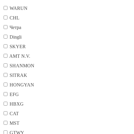
WARUN
CHL
Четра
Dingli
SKYER
AMT N.V.
SHANMON
SITRAK
HONGYAN
EFG
HBXG
CAT
MST
GTWY