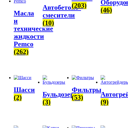
Оборудо
(203)
Автобетоно­
(46)
Масла
смесители
и
(10)
технические
жидкости
Pemco
(262)
Шасси
Фильтры
Бульдозеры
Автогре
(2)
(53)
(3)
(9)