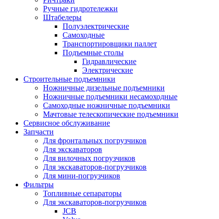
Ручные гидротележки
Штабелеры
Полуэлектрические
Самоходные
Транспортировщики паллет
Подъемные столы
Гидравлические
Электрические
Строительные подъемники
Ножничные дизельные подъемники
Ножничные подъемники несамоходные
Самоходные ножничные подъемники
Мачтовые телескопические подъемники
Сервисное обслуживание
Запчасти
Для фронтальных погрузчиков
Для экскаваторов
Для вилочных погрузчиков
Для экскаваторов-погрузчиков
Для мини-погрузчиков
Фильтры
Топливные сепараторы
Для экскаваторов-погрузчиков
JCB