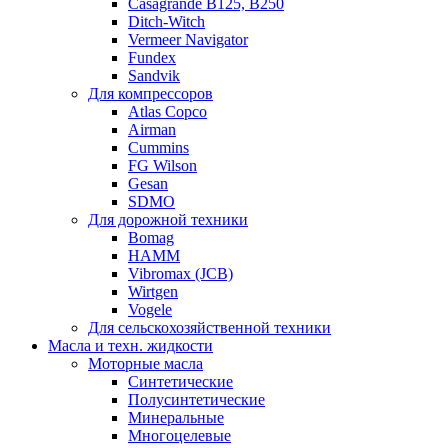
Casagrande B125, B250
Ditch-Witch
Vermeer Navigator
Fundex
Sandvik
Для компрессоров
Atlas Copco
Airman
Cummins
FG Wilson
Gesan
SDMO
Для дорожной техники
Bomag
HAMM
Vibromax (JCB)
Wirtgen
Vogele
Для сельскохозяйственной техники
Масла и техн. жидкости
Моторные масла
Синтетические
Полусинтетические
Минеральные
Многоцелевые