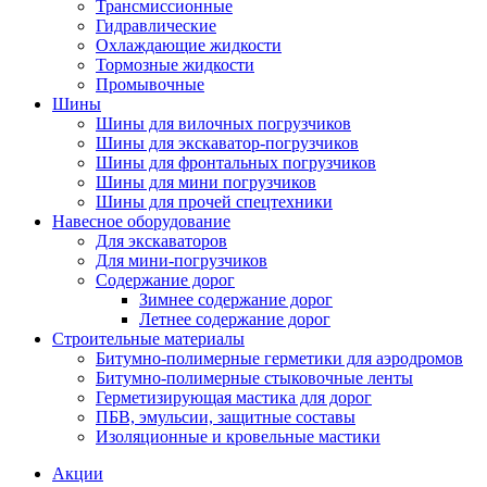
Трансмиссионные
Гидравлические
Охлаждающие жидкости
Тормозные жидкости
Промывочные
Шины
Шины для вилочных погрузчиков
Шины для экскаватор-погрузчиков
Шины для фронтальных погрузчиков
Шины для мини погрузчиков
Шины для прочей спецтехники
Навесное оборудование
Для экскаваторов
Для мини-погрузчиков
Содержание дорог
Зимнее содержание дорог
Летнее содержание дорог
Строительные материалы
Битумно-полимерные герметики для аэродромов
Битумно-полимерные стыковочные ленты
Герметизирующая мастика для дорог
ПБВ, эмульсии, защитные составы
Изоляционные и кровельные мастики
Акции