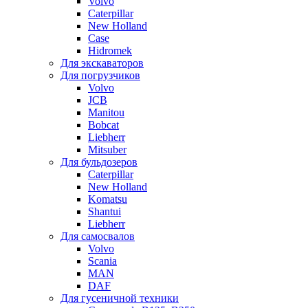
Volvo
Caterpillar
New Holland
Case
Hidromek
Для экскаваторов
Для погрузчиков
Volvo
JCB
Manitou
Bobcat
Liebherr
Mitsuber
Для бульдозеров
Caterpillar
New Holland
Komatsu
Shantui
Liebherr
Для самосвалов
Volvo
Scania
MAN
DAF
Для гусеничной техники