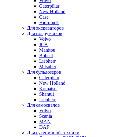
Volvo
Caterpillar
New Holland
Case
Hidromek
Для экскаваторов
Для погрузчиков
Volvo
JCB
Manitou
Bobcat
Liebherr
Mitsuber
Для бульдозеров
Caterpillar
New Holland
Komatsu
Shantui
Liebherr
Для самосвалов
Volvo
Scania
MAN
DAF
Для гусеничной техники