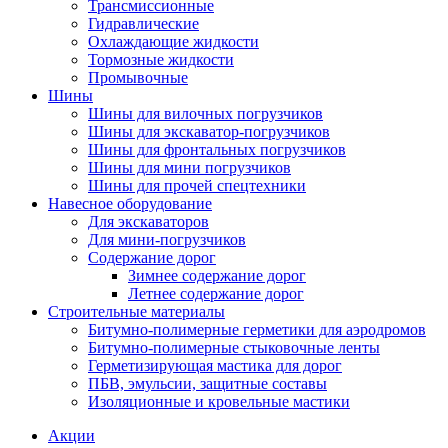
Трансмиссионные
Гидравлические
Охлаждающие жидкости
Тормозные жидкости
Промывочные
Шины
Шины для вилочных погрузчиков
Шины для экскаватор-погрузчиков
Шины для фронтальных погрузчиков
Шины для мини погрузчиков
Шины для прочей спецтехники
Навесное оборудование
Для экскаваторов
Для мини-погрузчиков
Содержание дорог
Зимнее содержание дорог
Летнее содержание дорог
Строительные материалы
Битумно-полимерные герметики для аэродромов
Битумно-полимерные стыковочные ленты
Герметизирующая мастика для дорог
ПБВ, эмульсии, защитные составы
Изоляционные и кровельные мастики
Акции