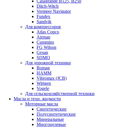
Casagrande B125, B250
Ditch-Witch
Vermeer Navigator
Fundex
Sandvik
Для компрессоров
Atlas Copco
Airman
Cummins
FG Wilson
Gesan
SDMO
Для дорожной техники
Bomag
HAMM
Vibromax (JCB)
Wirtgen
Vogele
Для сельскохозяйственной техники
Масла и техн. жидкости
Моторные масла
Синтетические
Полусинтетические
Минеральные
Многоцелевые