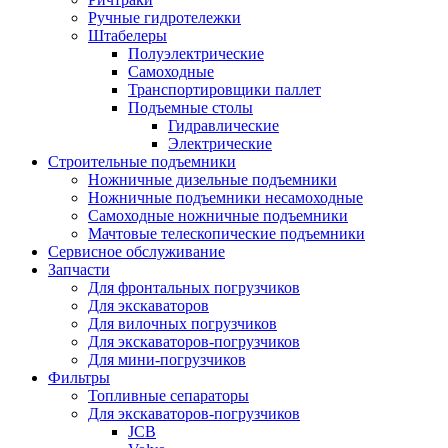
Ручные гидротележки
Штабелеры
Полуэлектрические
Самоходные
Транспортировщики паллет
Подъемные столы
Гидравлические
Электрические
Строительные подъемники
Ножничные дизельные подъемники
Ножничные подъемники несамоходные
Самоходные ножничные подъемники
Мачтовые телескопические подъемники
Сервисное обслуживание
Запчасти
Для фронтальных погрузчиков
Для экскаваторов
Для вилочных погрузчиков
Для экскаваторов-погрузчиков
Для мини-погрузчиков
Фильтры
Топливные сепараторы
Для экскаваторов-погрузчиков
JCB