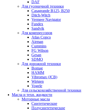
DAF
Для гусеничной техники
Casagrande B125, B250
Ditch-Witch
Vermeer Navigator
Fundex
Sandvik
Для компрессоров
Atlas Copco
Airman
Cummins
FG Wilson
Gesan
SDMO
Для дорожной техники
Bomag
HAMM
Vibromax (JCB)
Wirtgen
Vogele
Для сельскохозяйственной техники
Масла и техн. жидкости
Моторные масла
Синтетические
Полусинтетические