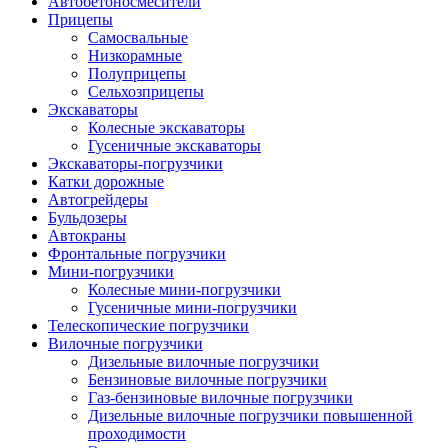
Автобетоно­смесители
Прицепы
Самосвальные
Низкорамные
Полуприцепы
Сельхозприцепы
Экскаваторы
Колесные экскаваторы
Гусеничные экскаваторы
Экскаваторы-погрузчики
Катки дорожные
Автогрейдеры
Бульдозеры
Автокраны
Фронтальные погрузчики
Мини-погрузчики
Колесные мини-погрузчики
Гусеничные мини-погрузчики
Телескопические погрузчики
Вилочные погрузчики
Дизельные вилочные погрузчики
Бензиновые вилочные погрузчики
Газ-бензиновые вилочные погрузчики
Дизельные вилочные погрузчики повышенной
проходимости