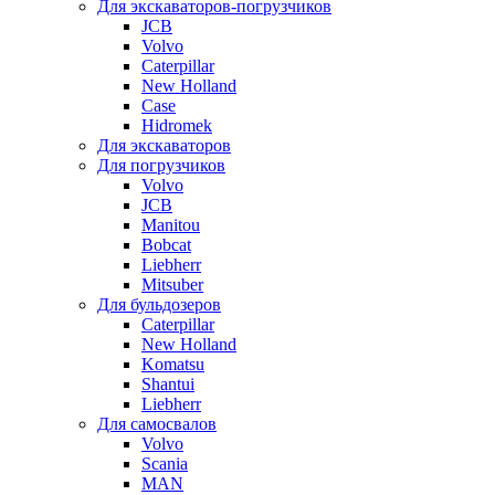
Для экскаваторов-погрузчиков
JCB
Volvo
Caterpillar
New Holland
Case
Hidromek
Для экскаваторов
Для погрузчиков
Volvo
JCB
Manitou
Bobcat
Liebherr
Mitsuber
Для бульдозеров
Caterpillar
New Holland
Komatsu
Shantui
Liebherr
Для самосвалов
Volvo
Scania
MAN