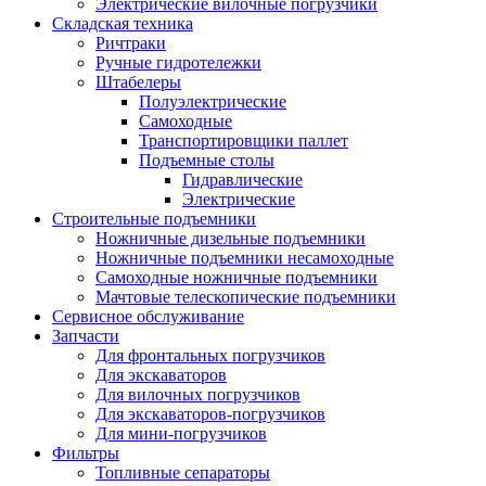
Электрические вилочные погрузчики
Складская техника
Ричтраки
Ручные гидротележки
Штабелеры
Полуэлектрические
Самоходные
Транспортировщики паллет
Подъемные столы
Гидравлические
Электрические
Строительные подъемники
Ножничные дизельные подъемники
Ножничные подъемники несамоходные
Самоходные ножничные подъемники
Мачтовые телескопические подъемники
Сервисное обслуживание
Запчасти
Для фронтальных погрузчиков
Для экскаваторов
Для вилочных погрузчиков
Для экскаваторов-погрузчиков
Для мини-погрузчиков
Фильтры
Топливные сепараторы