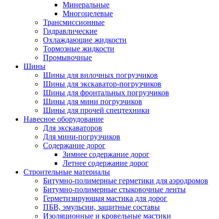
Минеральные
Многоцелевые
Трансмиссионные
Гидравлические
Охлаждающие жидкости
Тормозные жидкости
Промывочные
Шины
Шины для вилочных погрузчиков
Шины для экскаватор-погрузчиков
Шины для фронтальных погрузчиков
Шины для мини погрузчиков
Шины для прочей спецтехники
Навесное оборудование
Для экскаваторов
Для мини-погрузчиков
Содержание дорог
Зимнее содержание дорог
Летнее содержание дорог
Строительные материалы
Битумно-полимерные герметики для аэродромов
Битумно-полимерные стыковочные ленты
Герметизирующая мастика для дорог
ПБВ, эмульсии, защитные составы
Изоляционные и кровельные мастики